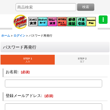
検索
ホーム
>
ログイン
>
パスワード再発行
パスワード再発行
STEP 1
STEP 2
入力
完了
お名前
:
[
必須
]
登録メールアドレス
:
[
必須
]