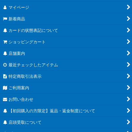
マイページ
緑
ブースターパック CROSS FORCE [FB10]
新着商品
黄
ブースターパック DUAL EVOLUTION [FB09]
カードの状態表記について
黒
スタートデッキEX 進化の境地[FS11]
ショッピングカート
エナジーマーカー
スタートデッキEX 気の躍動[FS12]
店舗案内
未開封パック
ブースターパック 誇り高き戦闘民族 [FB08]
最近チェックしたアイテム
未開封BOX
MANGA BOOSTER 02[SB02]
特定商取引法表示
サプライ
ブースターパック 神龍への願い[FB07]
ご利用案内
その他
MANGA BOOSTER 01[SB01]
お問い合わせ
チャンピオンシップ
【初回購入の方限定】返品・返金制度について
店頭受取について
アルティメットバトル