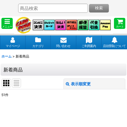
検索
メニュー
カート
マイページ
カテゴリ
問い合わせ
ご利用案内
店頭受取について
ホーム
>
新着商品
新着商品
表示順変更
閉じる
51
件
表示数
:
並び順
: