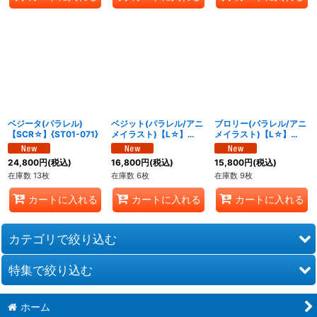
ベジータ(パラレル)
ベジット(パラレル/アニ
ブロリー(パラレル/アニ
【SCR☆】{ST01-071}
メイラスト)【L☆】
メイラスト)【L☆】
{FB05-025[ST01]}
{FB08-073[ST01]}
24,800
円
(税込)
16,800
円
(税込)
15,800
円
(税込)
在庫数 13枚
在庫数 6枚
在庫数 9枚
カートに入れる
カートに入れる
カートに入れる
カテゴリで絞り込む
特集で絞り込む
赤
ホーム
青
STORY BOOSTER 01 [ST01]