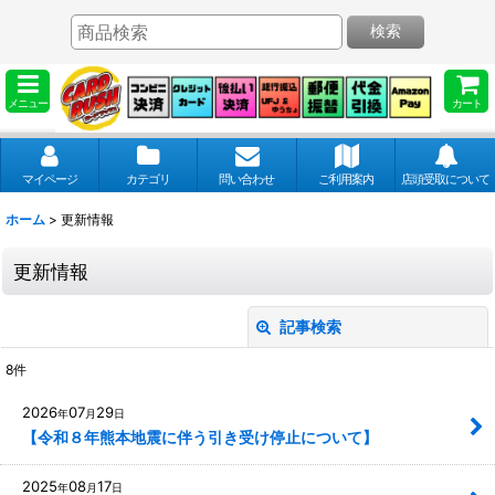
検索
メニュー
カート
マイページ
カテゴリ
問い合わせ
ご利用案内
店頭受取について
ホーム
>
更新情報
更新情報
記事検索
閉じる
8
件
キーワード
:
2026
07
29
年
月
日
【令和８年熊本地震に伴う引き受け停止について】
カテゴリ
:
2025
08
17
年
月
日