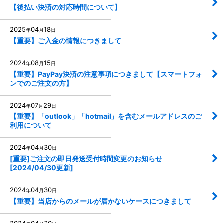
絞り込む
【後払い決済の対応時間について】
2025
04
18
年
月
日
【重要】ご入金の情報につきまして
2024
08
15
年
月
日
【重要】PayPay決済の注意事項につきまして【スマートフォ
ンでのご注文の方】
2024
07
29
年
月
日
【重要】「outlook」「hotmail」を含むメールアドレスのご
利用について
2024
04
30
年
月
日
[重要]ご注文の即日発送受付時間変更のお知らせ
[2024/04/30更新]
2024
04
30
年
月
日
【重要】当店からのメールが届かないケースにつきまして