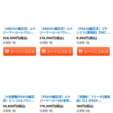
絞り込む
〔ARS10+鑑定済〕エナ
〔ARS10+鑑定済〕エナ
〔PSA10鑑定済〕ゴテ
ジーマーカー(パラレ
ジーマーカー(パラレ
ンクス(漫画絵)【SR】
ル/41巻表紙)【☆】{E-
ル/39巻表紙)【☆】{E-
{SB02-022}
328,000
円
(税込)
218,000
円
(税込)
9,980
円
(税込)
89}
87}
在庫数 1枚
在庫数 1枚
在庫数 1枚
カートに入れる
カートに入れる
カートに入れる
〔※状態難/PSA10鑑定
〔PSA10鑑定済〕エナ
〔状態B〕フリーザ(漫画
済〕ピッコロ(パラレル/
ジーマーカー(42巻表紙)
絵)【L】{FS04-
漫画絵)【SR☆】
【-】{E-90}
01[SB02]}
39,800
円
(税込)
178,000
円
(税込)
180
円
(税込)
{SB02-043}
在庫数 1枚
在庫数 1枚
在庫数 6枚