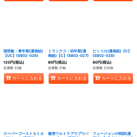
孫悟飯：青年期(漫画絵)
トランクス：幼年期(漫
ピッコロ(漫画絵)【C】
【UC】{SB02-026}
画絵)【C】{SB02-027}
{SB02-028}
120
円
(税込)
80
円
(税込)
80
円
(税込)
在庫数 33枚
在庫数 31枚
在庫数 235枚
カートに入れる
カートに入れる
カートに入れる
スーパーゴーストカミカ
激突ウルトラブウブウバ
フュージョンの特訓(漫