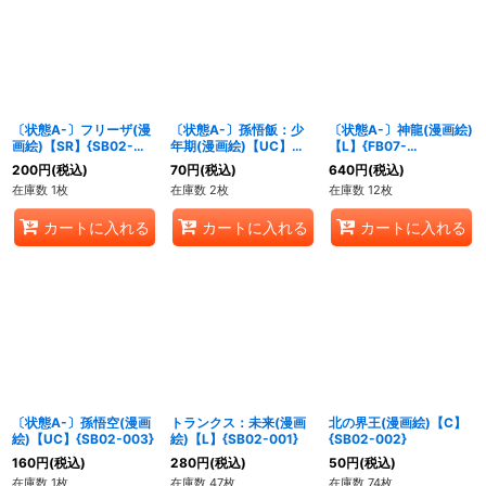
〔状態A-〕フリーザ(漫
〔状態A-〕孫悟飯：少
〔状態A-〕神龍(漫画絵)
画絵)【SR】{SB02-
年期(漫画絵)【UC】
【L】{FB07-
054}
{SB02-005}
097[SB02]}
200
円
(税込)
70
円
(税込)
640
円
(税込)
在庫数 1枚
在庫数 2枚
在庫数 12枚
カートに入れる
カートに入れる
カートに入れる
〔状態A-〕孫悟空(漫画
トランクス：未来(漫画
北の界王(漫画絵)【C】
絵)【UC】{SB02-003}
絵)【L】{SB02-001}
{SB02-002}
160
円
(税込)
280
円
(税込)
50
円
(税込)
在庫数 1枚
在庫数 47枚
在庫数 74枚