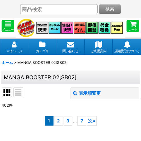
検索
メニュー
カート
マイページ
カテゴリ
問い合わせ
ご利用案内
店頭受取について
ホーム
>
MANGA BOOSTER 02[SB02]
MANGA BOOSTER 02[SB02]
表示順変更
閉じる
402
件
表示数
:
1
2
3
...
7
次
»
並び順
: