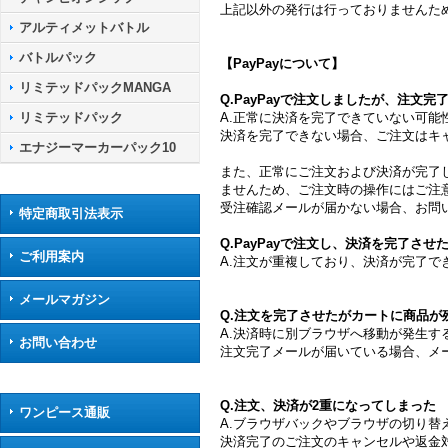
上記以外の発行は行っておりませんた
アルティメットバトル
バトルパック
【PayPayについて】
リミテッドパックMANGA
Q.PayPayで注文しましたが、注文
A.正常に決済を完了できていない可能
リミテッドパック
決済を完了できない場合、ご注文はキ
エナジーマーカーパック10
また、正常にご注文および決済が完了
ませんため、ご注文時の操作にはご注
受注確認メールが届かない場合、お問
特定商取引法表示
Q.PayPayで注文し、決済を完了さ
ご利用案内
A.注文が重複しており、決済が完了
メールマガジン
Q.注文を完了させたがカートに商品が
A.決済時に別ブラウザへ移動が発生
お問い合わせ
注文完了メールが届いている場合、メ
Q.注文、決済が2重になってしまった
ワンピース通販
A.ブラウザバックやブラウザの切り
決済完了のご注文のキャンセルや返金