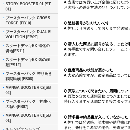
A.当店ではお買い上げ金額に応じたポ
STORY BOOSTER 01 [ST
お客様への返金方法のひとつとしてポ
01]
ブースターパック CROSS
Q.追跡番号が知りたいです
FORCE [FB10]
A.弊社よりお送りしております発送
ブースターパック DUAL E
VOLUTION [FB09]
Q.購入した商品に誤りがある、または
スタートデッキEX 進化の
A.お手数ですが問い合わせフォーム
境地[FS11]
きます。
スタートデッキEX 気の躍
動[FS12]
Q.鑑定商品の状態が悪かった
ブースターパック 誇り高き
A.大変恐縮ですが、鑑定商品につい
戦闘民族 [FB08]
MANGA BOOSTER 02[SB
Q.買取について聞きたい、店頭につい
02]
A.買取を含めた店頭業務につきまして
恐れ入りますが店舗にて直接スタッフ
ブースターパック 神龍へ
の願い[FB07]
MANGA BOOSTER 01[SB
Q.請求書や納品書が入っていなかった
01]
A.弊社では発送時、請求書や納品書は
また、発行をご希望の場合、発送完了
チャンピオンシップ