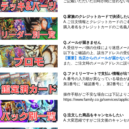
ご記載いただいた日時が間に合わない
Q.家族のクレジットカードで決済した
A.ご注文情報とクレジットカードの
購入者名をクレジットカードのご名義
Q.メールが届きません
A.受信サーバ側の仕様により迷惑メー
以下をご確認の上、該当アドレスの受
【重要】当店からのメールが届かない
また、ご注文時のメールアドレスに誤
Q.ファミリーマートで支払い情報が出
A.番号の入力順が異なっている場合が
第1番号に「確認番号」、第2番号に「
操作手順がご不安な場合には下記より
https://www.family.co.jp/services/applic
Q.注文した商品をキャンセルしたい
A.大変恐縮ですがご注文後のキャンセ