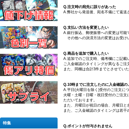
Q.注文時の宛先に誤りがあった
A.弊社から発送後、宛名不備にて返
Q.支払い方法を変更したい
A.銀行振込、郵便振替への変更は可
その他への決済方法の変更はお受け
Q.商品を追加で購入したい
A.追加でのご注文時、備考欄にご記
ご入金確認のタイミングが異なるご注
また、同梱は合計3件までとさせてい
Q.10時までに注文したのに入金確認
A.平日(火曜日を除く)受付のご注文に
火曜・土曜・日曜・祝日受付のご注文
ただいております。
また、月曜日が祝日の場合、月曜日と
また、ご入金確認のタイミングは若干
特集
Q.ポイントが付与されません