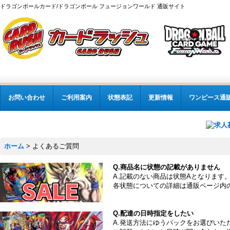
ドラゴンボールカード/ドラゴンボール フュージョンワールド 通販サイト
お問い合わせ
ご利用案内
状態表記
更新情報
ワンピース通
ホーム
>
よくあるご質問
Q.商品名に状態の記載がありません
A.記載のない商品は状態Aとなります
各状態についての詳細は通販ページ内
Q.配達の日時指定をしたい
A.発送方法にゆうパックをお選びい