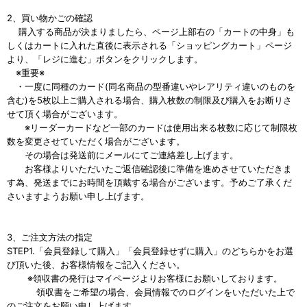
2、買い物かごの確認
購入する商品が決まりましたら、ページ上部右の「カートの中身」も
しくはカートに入れた直後に表示される「ショッピングカート」ページ
より、「レジに進む」ボタンをクリックします。
※重要※
・一度に同種のカード(同名商品の型番違いやレアリティ違いのものを
含む)を5枚以上ご購入される場合、購入枚数の制限及び購入をお断りさ
せて頂く場合がございます。
※リーダーカードなど一部のカードは使用出来る枚数に応じて制限枚
数を変更させていただく場合がございます。
その場合は発送前にメールにてご連絡差し上げます。
お客様よりいただいたご返信確認後に準備を進めさせていただきま
す為、発送までにお時間を頂戴する場合がございます。予めご了承くだ
さいますようお願い申し上げます。
3、ご注文方法の指定
STEP1.「会員登録して購入」「会員登録せずに購入」のどちらかをお選
び頂いた後、お客様情報をご記入ください。
※領収書の発行はマイページよりお客様にお願いしております。
領収書をご希望の場合、会員情報でのログインをいただいた上で
のご注文をお願い申し上げます。