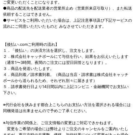
ご変更いただくことになります。
●商品の配送先を配送業者の営業所止め（営業所来店引取り）、また転送
依頼することはできません。
●サービスをご利用いただいた場合は、上記注意事項及び下記サービスの
流れにご同意いただいたものと みなさせていただきます。
【後払い.comご利用時の流れ】
１．「後払い」の決済方法を選択し、注文をします。
２．株式会社キャッチボールにて与信を行い、結果をお伝えいたします
（通常1〜3時間、夜間のご注文には翌日回答となります）。
３．商品を発送いたします。
４．商品到着／請求書到着。（商品は当店・請求書は株式会社キャッチ
ボールから送られるため、それぞれ別々に届きます）
５．請求書発行日より14日間以内に上記コンビニ・金融機関でお支払い
下さい。
※代行会社を挟みます都合上こちらのお支払い方法を選択される場合には
同梱発送は出来ませんので予めご了承ください。
※与信作業の関係上、ご注文情報の変更はご対応できかねます。
変更をご希望の場合には弊社よりご注文のキャンセルをご案内いたし
ますが、再注文時の在庫数、価格、与信結果について変更があった場合