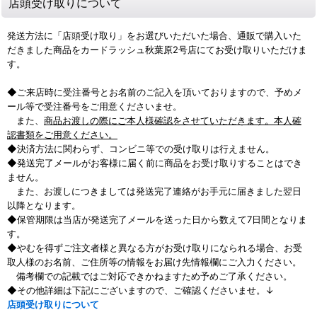
店頭受け取りについて
発送方法に「店頭受け取り」をお選びいただいた場合、通販で購入いた
だきました商品をカードラッシュ秋葉原2号店にてお受け取りいただけま
す。
◆ご来店時に受注番号とお名前のご記入を頂いておりますので、予めメ
ール等で受注番号をご用意くださいませ。
また、
商品お渡しの際にご本人様確認をさせていただきます。本人確
認書類をご用意ください。
◆決済方法に関わらず、コンビニ等での受け取りは行えません。
◆発送完了メールがお客様に届く前に商品をお受け取りすることはでき
ません。
また、お渡しにつきましては発送完了連絡がお手元に届きました翌日
以降となります。
◆保管期限は当店が発送完了メールを送った日から数えて7日間となりま
す。
◆やむを得ずご注文者様と異なる方がお受け取りになられる場合、お受
取人様のお名前、ご住所等の情報をお届け先情報欄にご入力ください。
備考欄での記載ではご対応できかねますため予めご了承ください。
◆その他詳細は下記にございますので、ご確認くださいませ。↓
店頭受け取りについて