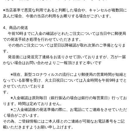
※当店基準で悪質な利用であると判断した場合や、キャンセルが複数回に
及んだ場合、今後の当店の利用をお断りする場合がございます。
4、商品の発送
午前10時までに入金の確認がとれたご注文については当日中に郵便局
での発送手続き処理を行わせていただきます。
その他のご注文については翌日以降確認が取れ次第のご準備となりま
す。
発送後には発送完了連絡をお送りさせて頂いておりますが、万が一届
かない場合はお問い合わせよりご一報頂けますと幸いです
※現在、新型コロナウィルスの流行により郵便局の営業時間が短縮と
なっている影響を受け、火土日祝日については入金時間を午前9時までと
させていただいておりま
す。
※入金確認は原則毎日（銀行振込の場合は銀行の毎営業日）行ってお
ります。時間は定めておりません。
※ご入金確認後の発送準備の際に、お電話にてご連絡をさせていただ
く場合がございます。
その為、ご登録情報にはご本人様とのご連絡が可能なお電話番号をご記
載いただきますようお願い申し上げます。