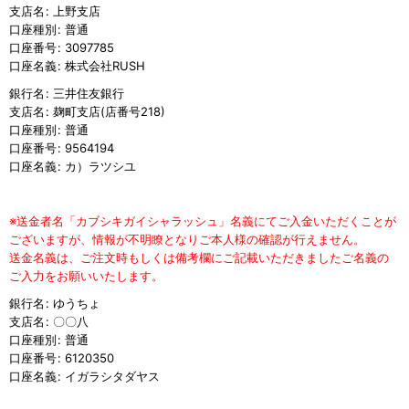
支店名
:
上野支店
口座種別
:
普通
口座番号
:
3097785
口座名義
:
株式会社RUSH
銀行名
:
三井住友銀行
支店名
:
麹町支店(店番号218)
口座種別
:
普通
口座番号
:
9564194
口座名義
:
カ）ラツシユ
※送金者名「カブシキガイシャラッシュ」名義にてご入金いただくことが
ございますが、情報が不明瞭となりご本人様の確認が行えません。
送金名義は、ご注文時もしくは備考欄にご記載いただきましたご名義の
ご入力をお願いいたします。
銀行名
:
ゆうちょ
支店名
:
〇〇八
口座種別
:
普通
口座番号
:
6120350
口座名義
:
イガラシタダヤス