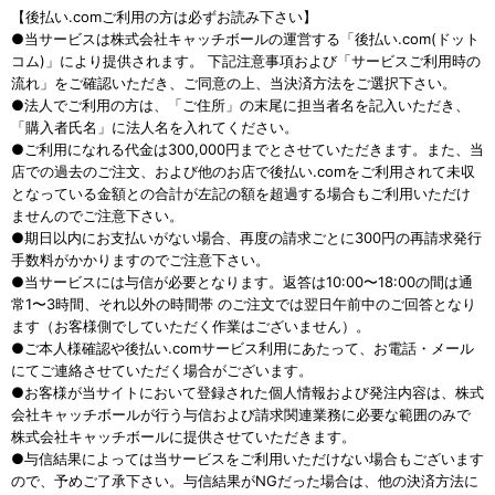
【後払い.comご利用の方は必ずお読み下さい】
●当サービスは株式会社キャッチボールの運営する「後払い.com(ドット
コム)」により提供されます。 下記注意事項および「サービスご利用時の
流れ」をご確認いただき、ご同意の上、当決済方法をご選択下さい。
●法人でご利用の方は、「ご住所」の末尾に担当者名を記入いただき、
「購入者氏名」に法人名を入れてください。
●ご利用になれる代金は300,000円までとさせていただきます。また、当
店での過去のご注文、および他のお店で後払い.comをご利用されて未収
となっている金額との合計が左記の額を超過する場合もご利用いただけ
ませんのでご注意下さい。
●期日以内にお支払いがない場合、再度の請求ごとに300円の再請求発行
手数料がかかりますのでご注意下さい。
●当サービスには与信が必要となります。返答は10:00〜18:00の間は通
常1〜3時間、それ以外の時間帯 のご注文では翌日午前中のご回答となり
ます（お客様側でしていただく作業はございません）。
●ご本人様確認や後払い.comサービス利用にあたって、お電話・メール
にてご連絡させていただく場合がございます。
●お客様が当サイトにおいて登録された個人情報および発注内容は、株式
会社キャッチボールが行う与信および請求関連業務に必要な範囲のみで
株式会社キャッチボールに提供させていただきます。
●与信結果によっては当サービスをご利用いただけない場合もございます
ので、予めご了承下さい。与信結果がNGだった場合は、他の決済方法に