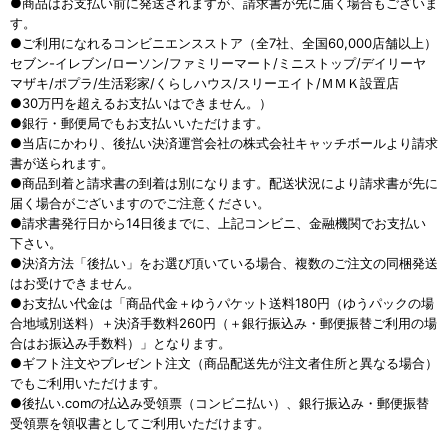
●商品はお支払い前に発送されますが、請求書が先に届く場合もございま
す。
●ご利用になれるコンビニエンスストア（全7社、全国60,000店舗以上）
セブン-イレブン/ローソン/ファミリーマート/ミニストップ/デイリーヤ
マザキ/ポプラ/生活彩家/くらしハウス/スリーエイト/ＭＭＫ設置店
●30万円を超えるお支払いはできません。）
●銀行・郵便局でもお支払いいただけます。
●当店にかわり、後払い決済運営会社の株式会社キャッチボールより請求
書が送られます。
●商品到着と請求書の到着は別になります。配送状況により請求書が先に
届く場合がございますのでご注意ください。
●請求書発行日から14日後までに、上記コンビニ、金融機関でお支払い
下さい。
●決済方法「後払い」をお選び頂いている場合、複数のご注文の同梱発送
はお受けできません。
●お支払い代金は「商品代金＋ゆうパケット送料180円（ゆうパックの場
合地域別送料）＋決済手数料260円（＋銀行振込み・郵便振替ご利用の場
合はお振込み手数料）」となります。
●ギフト注文やプレゼント注文（商品配送先が注文者住所と異なる場合）
でもご利用いただけます。
●後払い.comの払込み受領票（コンビニ払い）、銀行振込み・郵便振替
受領票を領収書としてご利用いただけます。