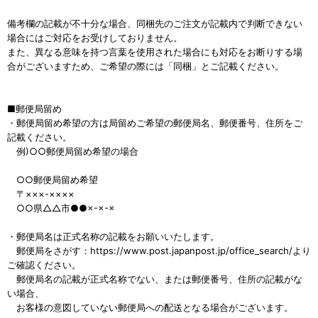
備考欄の記載が不十分な場合、同梱先のご注文が記載内で判断できない
場合にはご対応をお受けしておりません。
また、異なる意味を持つ言葉を使用された場合にも対応をお断りする場
合がございますため、ご希望の際には「同梱」とご記載ください。
■郵便局留め
・郵便局留め希望の方は局留めご希望の郵便局名、郵便番号、住所をご
記載ください。
例)○○郵便局留め希望の場合
○○郵便局留め希望
〒×××-××××
○○県△△市●●×-×-×
・郵便局名は正式名称の記載をお願いいたします。
郵便局をさがす：https://www.post.japanpost.jp/office_search/より
ご確認ください。
郵便局名の記載が正式名称でない、または郵便番号、住所の記載がな
い場合、
お客様の意図していない郵便局への配送となる場合がございます。