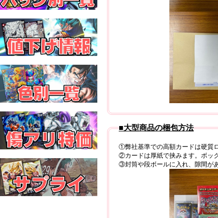
■大型商品の梱包方法
①弊社基準での高額カードは硬質
②カードは厚紙で挟みます。ボッ
③封筒や段ボールに入れ、隙間が