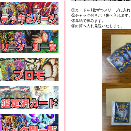
①カードを1枚ずつスリーブに入
②チャック付きポリ袋へ入れます
③厚紙で挟みます。
④封筒へ入れ発送いたします。