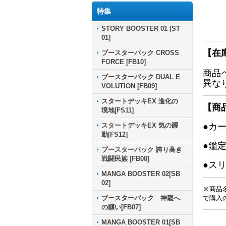
特集
STORY BOOSTER 01 [ST
01]
【在
ブースターパック CROSS
FORCE [FB10]
商品
ブースターパック DUAL E
異な
VOLUTION [FB09]
スタートデッキEX 進化の
【商
境地[FS11]
スタートデッキEX 気の躍
●カ
動[FS12]
●鑑
ブースターパック 誇り高き
戦闘民族 [FB08]
●ス
MANGA BOOSTER 02[SB
02]
※商品
ブースターパック 神龍へ
で購入
の願い[FB07]
MANGA BOOSTER 01[SB