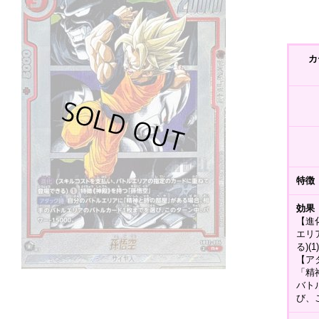
カ
特徴
効果
【進
エリ
る)
【ア
「精
バト
び、