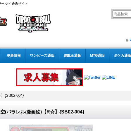
ワールド 通販サイト
更新情報
ワンピース通販
遊戯王通販
MTG通販
ポケカ通
SB02-004}
空(パラレル/漫画絵)【R☆】{SB02-004}