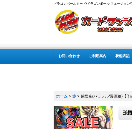
ドラゴンボールカード/ドラゴンボール フュージョン
お問い合わせ
ご利用案内
状態表記
ホーム
>
赤
>
孫悟空(パラレル/漫画絵)【R☆】{
孫悟