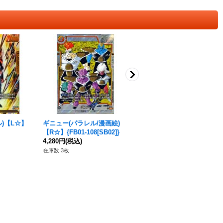
)【L☆】
ギニュー(パラレル/漫画絵)
トランクス：未来(漫画絵)
【R☆】{FB01-108[SB02]}
【R】{SB02-010}
4,280円
(税込)
80円
(税込)
在庫数 3枚
在庫数 31枚