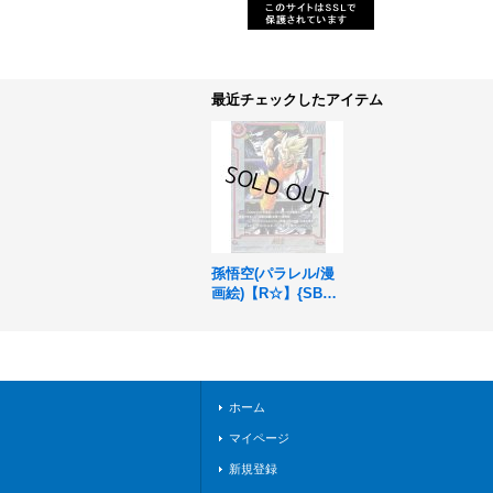
最近チェックしたアイテム
孫悟空(パラレル/漫
画絵)【R☆】{SB02-
004}
ホーム
マイページ
新規登録