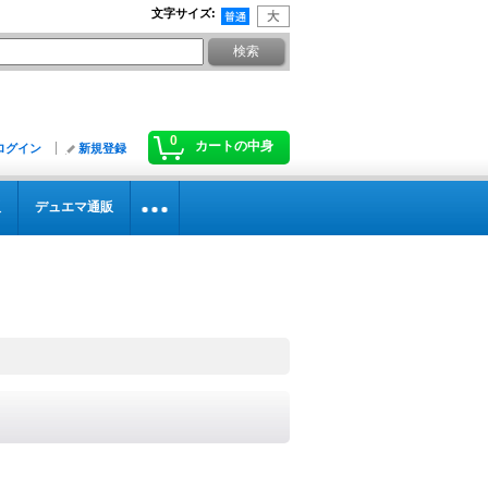
文字サイズ
:
0
カートの中身
ログイン
新規登録
販
デュエマ通販