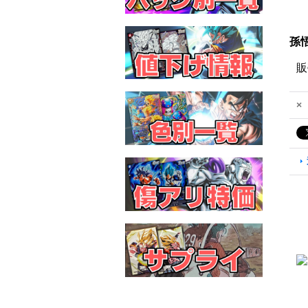
孫悟
販
×