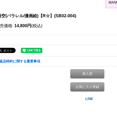
MANG
空(パラレル/漫画絵)【R☆】{SB02-004}
売価格
:
14,800円
(税込)
返品特約に関する重要事項
再入荷
お気に入り登録