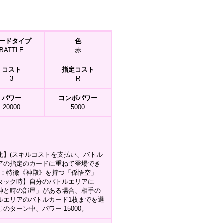
ードタイプ
色
BATTLE
赤
コスト
指定コスト
3
R
パワー
コンボパワー
20000
5000
化】(スキルコストを支払い、バトル
アの指定のカードに重ねて登場でき
(1)：特徴《神殿》を持つ「孫悟空」
タック時】自分のバトルエリアに
神と時の部屋」がある場合、相手の
ルエリアのバトルカード1枚までを選
このターン中、パワー-15000。