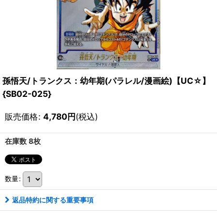
孫悟天/トランクス：幼年期(パラレル/漫画絵)【UC☆】
{SB02-025}
販売価格
:
4,780
円
(税込)
在庫数 8枚
数量
:
返品特約に関する重要事項