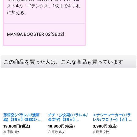
スト4の「ゴテンクス」1枚までを手札
に加える。
MANGA BOOSTER 02[SB02]
この商品を買った人は、こんな商品も買っています
孫悟空(パラレル/漫画
チチ：少女期(パラレル/
エナジーマーカー(パラ
絵)【SR☆】{SB02-
金文字)【SR☆】
レル/ブロリー)【☆】
023}
{FB06-103}
{E-109}
19,800
円
(税込)
18,800
円
(税込)
3,980
円
(税込)
在庫数 1枚
在庫数 8枚
在庫数 2枚