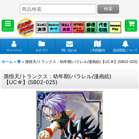
検索
メニュー
カート
マイページ
カテゴリ
問い合わせ
ご利用案内
店頭受取について
ホーム
>
青
>
孫悟天/トランクス：幼年期(パラレル/漫画絵)【UC☆】{SB02-025}
孫悟天/トランクス：幼年期(パラレル/漫画絵)
【UC☆】{SB02-025}