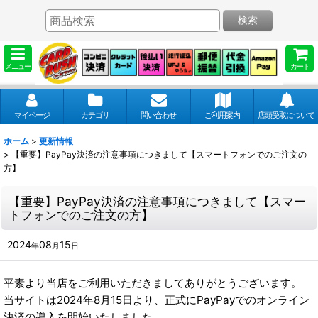
検索
メニュー
カート
マイページ
カテゴリ
問い合わせ
ご利用案内
店頭受取について
ホーム
>
更新情報
>
【重要】PayPay決済の注意事項につきまして【スマートフォンでのご注文の
方】
【重要】PayPay決済の注意事項につきまして【スマー
トフォンでのご注文の方】
2024
08
15
年
月
日
平素より当店をご利用いただきましてありがとうございます。
当サイトは2024年8月15日より、正式にPayPayでのオンライン
決済の導入を開始いたしました。