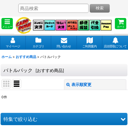
検索
メニュー
カート
マイページ
カテゴリ
問い合わせ
ご利用案内
店頭受取について
ホーム
>
おすすめ商品
>
バトルパック
バトルパック
[
おすすめ商品
]
表示順変更
閉じる
0
件
表示数
:
並び順
:
特集で絞り込む