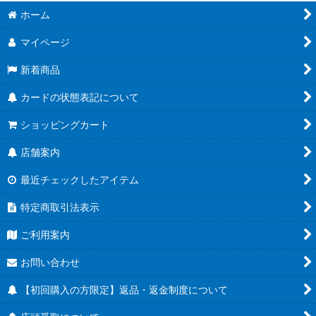
絞り込む
ホーム
ブースターパック CROSS FORCE [FB10]
マイページ
ブースターパック DUAL EVOLUTION [FB09]
新着商品
スタートデッキEX 進化の境地[FS11]
カードの状態表記について
スタートデッキEX 気の躍動[FS12]
ショッピングカート
ブースターパック 誇り高き戦闘民族 [FB08]
店舗案内
MANGA BOOSTER 02[SB02]
最近チェックしたアイテム
ブースターパック 神龍への願い[FB07]
特定商取引法表示
MANGA BOOSTER 01[SB01]
ご利用案内
チャンピオンシップ
お問い合わせ
アルティメットバトル
【初回購入の方限定】返品・返金制度について