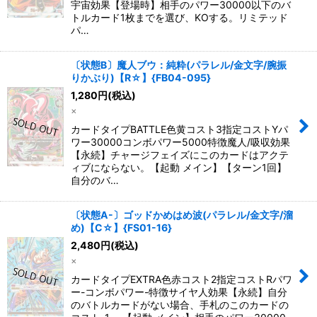
宇宙効果【登場時】相手のパワー30000以下のバ
トルカード1枚までを選び、KOする。リミテッド
パ…
〔状態B〕魔人ブウ：純粋(パラレル/金文字/腕振
りかぶり)【R☆】{FB04-095}
1,280
円
(税込)
×
カードタイプBATTLE色黄コスト3指定コストYパ
ワー30000コンボパワー5000特徴魔人/吸収効果
【永続】チャージフェイズにこのカードはアクテ
ィブにならない。【起動 メイン】【ターン1回】
自分のバ…
〔状態A-〕ゴッドかめはめ波(パラレル/金文字/溜
め)【C☆】{FS01-16}
2,480
円
(税込)
×
カードタイプEXTRA色赤コスト2指定コストRパワ
ー-コンボパワー-特徴サイヤ人効果【永続】自分
のバトルカードがない場合、手札のこのカードの