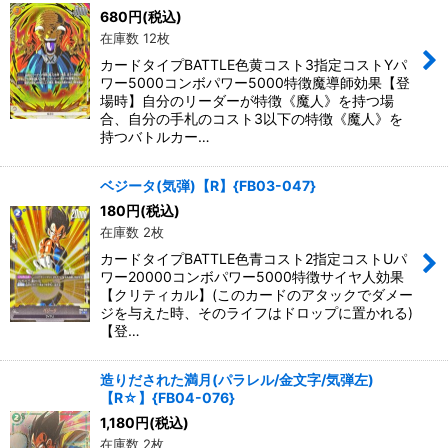
680
円
(税込)
在庫数 12枚
カードタイプBATTLE色黄コスト3指定コストYパ
ワー5000コンボパワー5000特徴魔導師効果【登
場時】自分のリーダーが特徴《魔人》を持つ場
合、自分の手札のコスト3以下の特徴《魔人》を
持つバトルカー…
ベジータ(気弾)【R】{FB03-047}
180
円
(税込)
在庫数 2枚
カードタイプBATTLE色青コスト2指定コストUパ
ワー20000コンボパワー5000特徴サイヤ人効果
【クリティカル】(このカードのアタックでダメー
ジを与えた時、そのライフはドロップに置かれる)
【登…
造りだされた満月(パラレル/金文字/気弾左)
【R☆】{FB04-076}
1,180
円
(税込)
在庫数 2枚