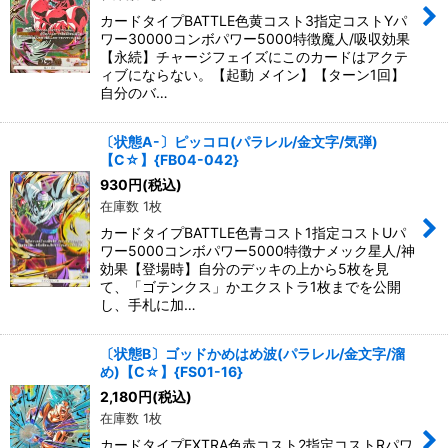
絞り込む
カードタイプBATTLE色黄コスト3指定コストYパ
ワー30000コンボパワー5000特徴魔人/吸収効果
【永続】チャージフェイズにこのカードはアクテ
ィブにならない。【起動 メイン】【ターン1回】
自分のバ…
〔状態A-〕ピッコロ(パラレル/金文字/気弾)
【C☆】{FB04-042}
930
円
(税込)
在庫数 1枚
カードタイプBATTLE色青コスト1指定コストUパ
ワー5000コンボパワー5000特徴ナメック星人/神
効果【登場時】自分のデッキの上から5枚を見
て、「ゴテンクス」かエクストラ1枚までを公開
し、手札に加…
〔状態B〕ゴッドかめはめ波(パラレル/金文字/溜
め)【C☆】{FS01-16}
2,180
円
(税込)
在庫数 1枚
カードタイプEXTRA色赤コスト2指定コストRパワ