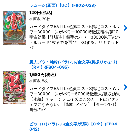
ラムーシ(正面)【UC】{FB02-029}
120
円
(税込)
在庫数 39枚
カードタイプBATTLE色赤コスト5指定コストRパ
ワー30000コンボパワー10000特徴破壊神/第10
宇宙効果【登場時】相手のパワー30000以下のバ
トルカード1枚までを選び、KOする。リミテッド
パ…
魔人ブウ：純粋(パラレル/金文字/腕振りかぶり)
【R☆】{FB04-095}
1,580
円
(税込)
在庫数 5枚
カードタイプBATTLE色黄コスト3指定コストYパ
ワー30000コンボパワー5000特徴魔人/吸収効果
【永続】チャージフェイズにこのカードはアクテ
ィブにならない。【起動 メイン】【ターン1回】
自分のバ…
ピッコロ(パラレル/金文字/気弾)【C☆】{FB04-
042}