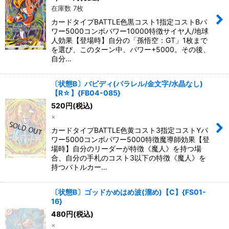
在庫数 7枚
カードタイプBATTLE色黒コスト1指定コストBパ
ワー5000コンボパワー10000特徴サイヤ人/地球
人効果【登場時】自分の「孫悟空：GT」1枚まで
を選び、このターン中、パワー+5000。その後、
自分…
〔状態B〕バビディ(パラレル/金文字/水晶なし)
【R☆】{FB04-085}
520
円
(税込)
×
カードタイプBATTLE色黄コスト3指定コストYパ
ワー5000コンボパワー5000特徴魔導師効果【登
場時】自分のリーダーが特徴《魔人》を持つ場
合、自分の手札のコスト3以下の特徴《魔人》を
持つバトルカー…
〔状態B〕ゴッドかめはめ波(溜め)【C】{FS01-
16}
480
円
(税込)
×