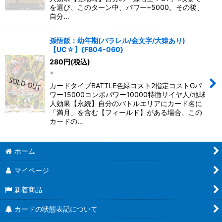
を選び、このターン中、パワー+5000。その後、
自分…
孫悟飯：幼年期(パラレル/金文字/大猿あり)
【UC☆】{FB04-060}
280
円
(税込)
×
カードタイプBATTLE色緑コスト2指定コストGパ
ワー15000コンボパワー10000特徴サイヤ人/地球
人効果【永続】自分のバトルエリアにカード名に
「満月」を含む【フィールド】がある場合、この
カードの…
ホーム
マイページ
新着商品
カードの状態表記について