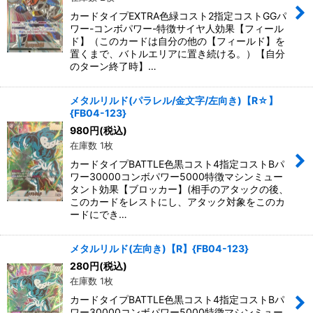
カードタイプEXTRA色緑コスト2指定コストGGパ
ワー-コンボパワー-特徴サイヤ人効果【フィール
ド】（このカードは自分の他の【フィールド】を
置くまで、バトルエリアに置き続ける。）【自分
のターン終了時】…
メタルリルド(パラレル/金文字/左向き)【R☆】
{FB04-123}
980
円
(税込)
在庫数 1枚
カードタイプBATTLE色黒コスト4指定コストBパ
ワー30000コンボパワー5000特徴マシンミュー
タント効果【ブロッカー】(相手のアタックの後、
このカードをレストにし、アタック対象をこのカ
ードにでき…
メタルリルド(左向き)【R】{FB04-123}
280
円
(税込)
在庫数 1枚
カードタイプBATTLE色黒コスト4指定コストBパ
ワー30000コンボパワー5000特徴マシンミュー