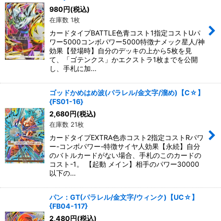
980
円
(税込)
在庫数 1枚
カードタイプBATTLE色青コスト1指定コストUパ
ワー5000コンボパワー5000特徴ナメック星人/神
効果【登場時】自分のデッキの上から5枚を見
て、「ゴテンクス」かエクストラ1枚までを公開
し、手札に加…
ゴッドかめはめ波(パラレル/金文字/溜め)【C☆】
{FS01-16}
2,680
円
(税込)
在庫数 21枚
カードタイプEXTRA色赤コスト2指定コストRパワ
ー-コンボパワー-特徴サイヤ人効果【永続】自分
のバトルカードがない場合、手札のこのカードの
コスト-1。 【起動 メイン】相手のパワー30000
以下の…
パン：GT(パラレル/金文字/ウィンク)【UC☆】
{FB04-117}
2,480
円
(税込)