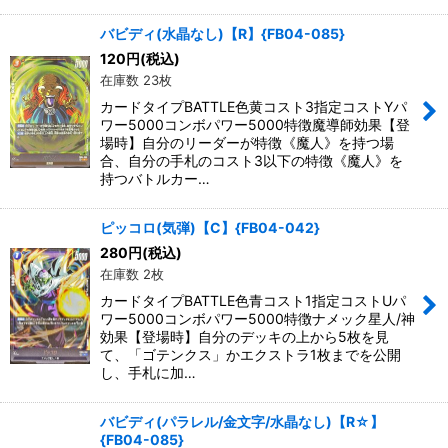
バビディ(水晶なし)【R】{FB04-085}
120
円
(税込)
在庫数 23枚
カードタイプBATTLE色黄コスト3指定コストYパ
ワー5000コンボパワー5000特徴魔導師効果【登
場時】自分のリーダーが特徴《魔人》を持つ場
合、自分の手札のコスト3以下の特徴《魔人》を
持つバトルカー…
ピッコロ(気弾)【C】{FB04-042}
280
円
(税込)
在庫数 2枚
カードタイプBATTLE色青コスト1指定コストUパ
ワー5000コンボパワー5000特徴ナメック星人/神
効果【登場時】自分のデッキの上から5枚を見
て、「ゴテンクス」かエクストラ1枚までを公開
し、手札に加…
バビディ(パラレル/金文字/水晶なし)【R☆】
{FB04-085}