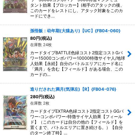
タント効果【ブロッカー】(相手のアタックの後、
このカードをレストにし、アタック対象をこのカ
ードにでき…
孫悟飯：幼年期(大猿あり)【UC】{FB04-060}
80
円
(税込)
在庫数 24枚
カードタイプBATTLE色緑コスト2指定コストGパ
ワー15000コンボパワー10000特徴サイヤ人/地球
人効果【永続】自分のバトルエリアにカード名に
「満月」を含む【フィールド】がある場合、この
カードの…
造りだされた満月(気弾左)【R】{FB04-076}
280
円
(税込)
在庫数 2枚
カードタイプEXTRA色緑コスト2指定コストGGパ
ワー-コンボパワー-特徴サイヤ人効果【フィール
ド】（このカードは自分の他の【フィールド】を
置くまで、バトルエリアに置き続ける。）【自分
のターン終了時】…