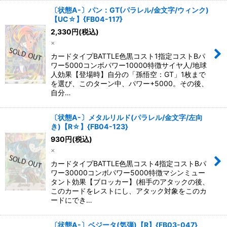
〔状態A-〕パン：GT(パラレル/金文字/ウィンク)
【UC☆】{FB04-117}
2,330
円
(税込)
×
カードタイプBATTLE色黒コスト1指定コストBパ
ワー5000コンボパワー10000特徴サイヤ人/地球
人効果【登場時】自分の「孫悟空：GT」1枚まで
を選び、このターン中、パワー+5000。その後、
自分…
〔状態A-〕メタルリルド(パラレル/金文字/左向
き)【R☆】{FB04-123}
930
円
(税込)
×
カードタイプBATTLE色黒コスト4指定コストBパ
ワー30000コンボパワー5000特徴マシンミュー
タント効果【ブロッカー】(相手のアタックの後、
このカードをレストにし、アタック対象をこのカ
ードにでき…
〔状態A-〕ベジータ(気弾)【R】{FB03-047}