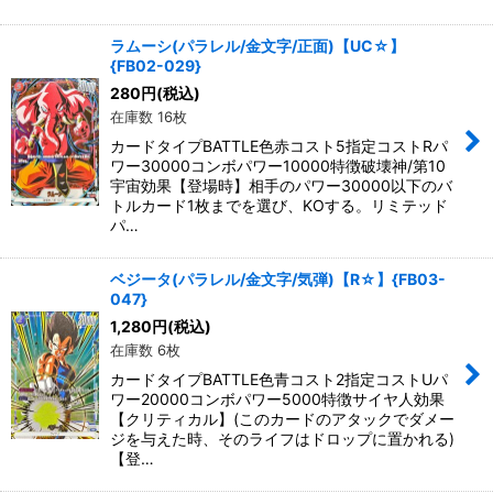
ラムーシ(パラレル/金文字/正面)【UC☆】
{FB02-029}
280
円
(税込)
在庫数 16枚
カードタイプBATTLE色赤コスト5指定コストRパ
ワー30000コンボパワー10000特徴破壊神/第10
宇宙効果【登場時】相手のパワー30000以下のバ
トルカード1枚までを選び、KOする。リミテッド
パ…
ベジータ(パラレル/金文字/気弾)【R☆】{FB03-
047}
1,280
円
(税込)
在庫数 6枚
カードタイプBATTLE色青コスト2指定コストUパ
ワー20000コンボパワー5000特徴サイヤ人効果
【クリティカル】(このカードのアタックでダメー
ジを与えた時、そのライフはドロップに置かれる)
【登…