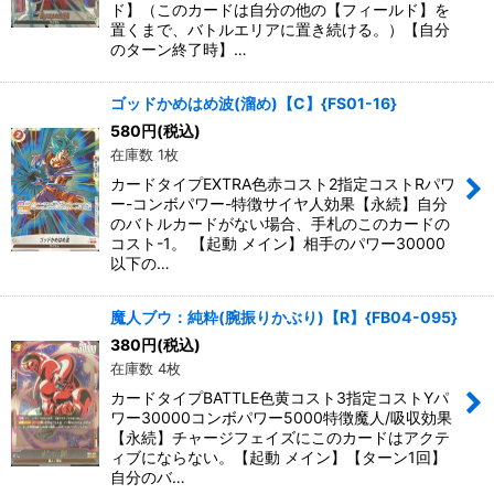
ド】（このカードは自分の他の【フィールド】を
置くまで、バトルエリアに置き続ける。）【自分
のターン終了時】…
ゴッドかめはめ波(溜め)【C】{FS01-16}
580
円
(税込)
在庫数 1枚
カードタイプEXTRA色赤コスト2指定コストRパワ
ー-コンボパワー-特徴サイヤ人効果【永続】自分
のバトルカードがない場合、手札のこのカードの
コスト-1。 【起動 メイン】相手のパワー30000
以下の…
魔人ブウ：純粋(腕振りかぶり)【R】{FB04-095}
380
円
(税込)
在庫数 4枚
カードタイプBATTLE色黄コスト3指定コストYパ
ワー30000コンボパワー5000特徴魔人/吸収効果
【永続】チャージフェイズにこのカードはアクテ
ィブにならない。【起動 メイン】【ターン1回】
自分のバ…