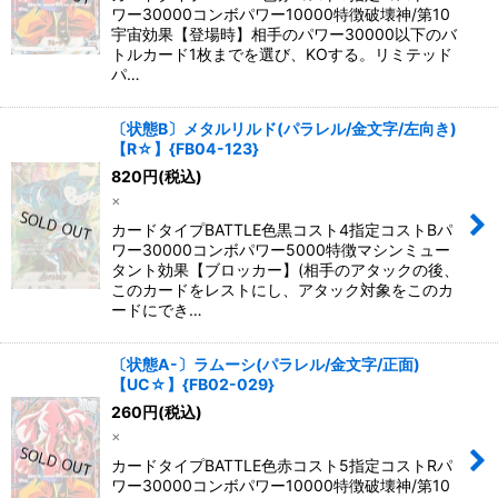
ワー30000コンボパワー10000特徴破壊神/第10
宇宙効果【登場時】相手のパワー30000以下のバ
トルカード1枚までを選び、KOする。リミテッド
パ…
〔状態B〕メタルリルド(パラレル/金文字/左向き)
【R☆】{FB04-123}
820
円
(税込)
×
カードタイプBATTLE色黒コスト4指定コストBパ
ワー30000コンボパワー5000特徴マシンミュー
タント効果【ブロッカー】(相手のアタックの後、
このカードをレストにし、アタック対象をこのカ
ードにでき…
〔状態A-〕ラムーシ(パラレル/金文字/正面)
【UC☆】{FB02-029}
260
円
(税込)
×
カードタイプBATTLE色赤コスト5指定コストRパ
ワー30000コンボパワー10000特徴破壊神/第10