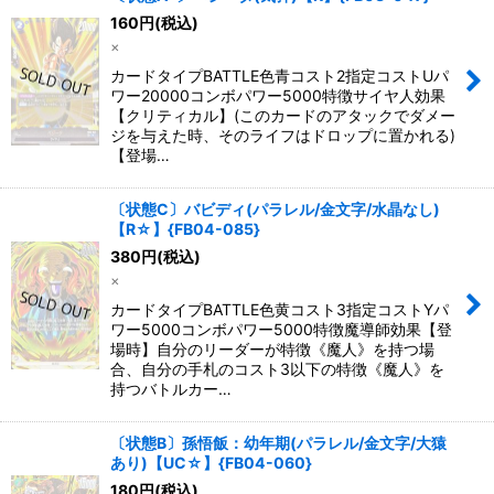
160
円
(税込)
×
カードタイプBATTLE色青コスト2指定コストUパ
ワー20000コンボパワー5000特徴サイヤ人効果
【クリティカル】(このカードのアタックでダメー
ジを与えた時、そのライフはドロップに置かれる)
【登場…
〔状態C〕バビディ(パラレル/金文字/水晶なし)
【R☆】{FB04-085}
380
円
(税込)
×
カードタイプBATTLE色黄コスト3指定コストYパ
ワー5000コンボパワー5000特徴魔導師効果【登
場時】自分のリーダーが特徴《魔人》を持つ場
合、自分の手札のコスト3以下の特徴《魔人》を
持つバトルカー…
〔状態B〕孫悟飯：幼年期(パラレル/金文字/大猿
あり)【UC☆】{FB04-060}
180
円
(税込)