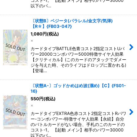
コスト-1。 【起動 メイン】相手のパワー30000
以下のバ…
〔状態B〕ベジータ(パラレル/金文字/気弾)
【R☆】{FB03-047}
1,080
円
(税込)
×
カードタイプBATTLE色青コスト2指定コストUパ
ワー20000コンボパワー5000特徴サイヤ人効果
【クリティカル】(このカードのアタックでダメー
ジを与えた時、そのライフはドロップに置かれる)
【登場…
〔状態A-〕ゴッドかめはめ波(溜め)【C】{FS01-
16}
550
円
(税込)
×
カードタイプEXTRA色赤コスト2指定コストRパワ
ー-コンボパワー-特徴サイヤ人効果【永続】自分
のバトルカードがない場合、手札のこのカードの
コスト-1。 【起動 メイン】相手のパワー30000
以下のバ…