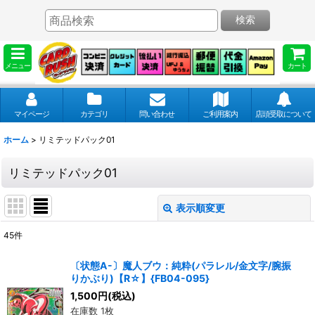
検索
メニュー
カート
マイページ
カテゴリ
問い合わせ
ご利用案内
店頭受取について
ホーム
>
リミテッドパック01
リミテッドパック01
表示順変更
閉じる
45
件
表示数
:
〔状態A-〕魔人ブウ：純粋(パラレル/金文字/腕振
りかぶり)【R☆】{FB04-095}
並び順
:
1,500
円
(税込)
在庫数 1枚