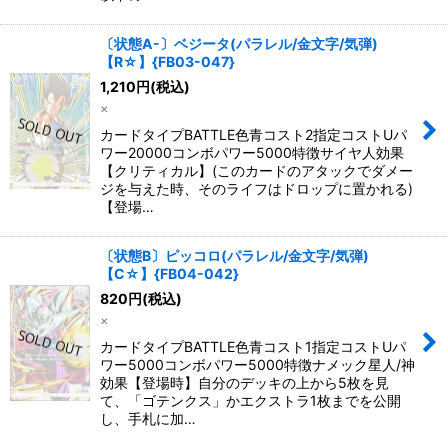
〔状態A-〕ベジータ(パラレル/金文字/気弾)
【R☆】{FB03-047}
1,210
円
(税込)
×
カードタイプBATTLE色青コスト2指定コストUパ
ワー20000コンボパワー5000特徴サイヤ人効果
【クリティカル】(このカードのアタックでダメー
ジを与えた時、そのライフはドロップに置かれる)
【登場…
〔状態B〕ピッコロ(パラレル/金文字/気弾)
【C☆】{FB04-042}
820
円
(税込)
×
カードタイプBATTLE色青コスト1指定コストUパ
ワー5000コンボパワー5000特徴ナメック星人/神
効果【登場時】自分のデッキの上から5枚を見
て、「ゴテンクス」かエクストラ1枚までを公開
し、手札に加…