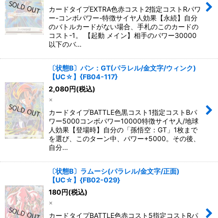
カードタイプEXTRA色赤コスト2指定コストRパワ
ー-コンボパワー-特徴サイヤ人効果【永続】自分
のバトルカードがない場合、手札のこのカードの
コスト-1。 【起動 メイン】相手のパワー30000
以下のバ…
〔状態B〕パン：GT(パラレル/金文字/ウィンク)
【UC☆】{FB04-117}
2,080
円
(税込)
×
カードタイプBATTLE色黒コスト1指定コストBパ
ワー5000コンボパワー10000特徴サイヤ人/地球
人効果【登場時】自分の「孫悟空：GT」1枚まで
を選び、このターン中、パワー+5000。その後、
自分…
〔状態B〕ラムーシ(パラレル/金文字/正面)
【UC☆】{FB02-029}
180
円
(税込)
×
カードタイプBATTLE色赤コスト5指定コストRパ