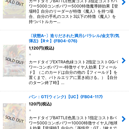
カードタイプBATTLE色黄コスト3指定コストYパ
ワー5000コンボパワー5000特徴魔導師効果【登
場時】自分のリーダーが特徴《魔人》を持つ場
合、自分の手札のコスト3以下の特徴《魔人》を
持つバトルカー…
〔状態A-〕造りだされた満月(パラレル/金文字/気
弾左)【R☆】{FB04-076}
1,120
円
(税込)
×
カードタイプEXTRA色緑コスト2指定コストGGパ
ワー-コンボパワー-特徴サイヤ人効果【フィール
ド】（このカードは自分の他の【フィールド】を
置くまで、バトルエリアに置き続ける。）【自分
のターン終了時】…
パン：GT(ウィンク)【UC】{FB04-117}
120
円
(税込)
×
カードタイプBATTLE色黒コスト1指定コストBパ
ワー5000コンボパワー10000特徴サイヤ人/地球
人効果【登場時】自分の「孫悟空：GT」1枚まで