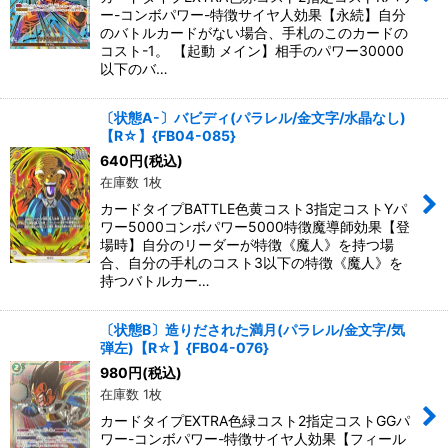
ー-コンボパワー-特徴サイヤ人効果【永続】自分
のバトルカードがない場合、手札のこのカードの
コスト-1。 【起動 メイン】相手のパワー30000
以下のバ…
〔状態A-〕バビディ(パラレル/金文字/水晶なし)
【R☆】{FB04-085}
640
円
(税込)
在庫数 1枚
カードタイプBATTLE色黄コスト3指定コストYパ
ワー5000コンボパワー5000特徴魔導師効果【登
場時】自分のリーダーが特徴《魔人》を持つ場
合、自分の手札のコスト3以下の特徴《魔人》を
持つバトルカー…
〔状態B〕造りだされた満月(パラレル/金文字/気
弾左)【R☆】{FB04-076}
980
円
(税込)
在庫数 1枚
カードタイプEXTRA色緑コスト2指定コストGGパ
ワー-コンボパワー-特徴サイヤ人効果【フィール