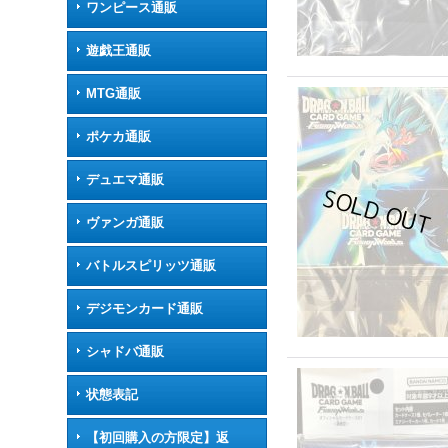
ワンピース通販
遊戯王通販
MTG通販
ポケカ通販
デュエマ通販
ヴァンガ通販
バトルスピリッツ通販
デジモンカード通販
シャドバ通販
状態表記
【初回購入の方限定】返