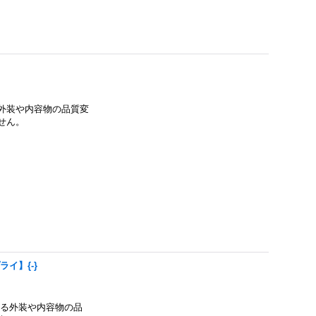
外装や内容物の品質変
せん。
イ】{-}
る外装や内容物の品