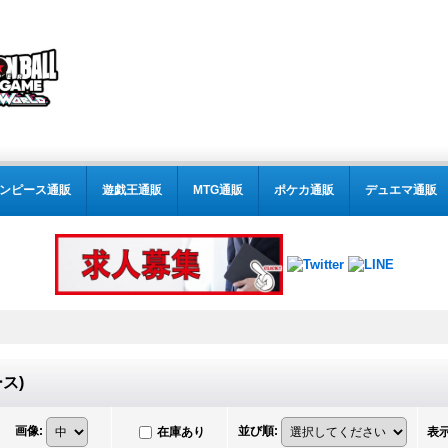
ンピース通販
遊戯王通販
MTG通販
ポケカ通販
デュエマ通販
ス)
画像
:
並び順
:
在庫あり
表