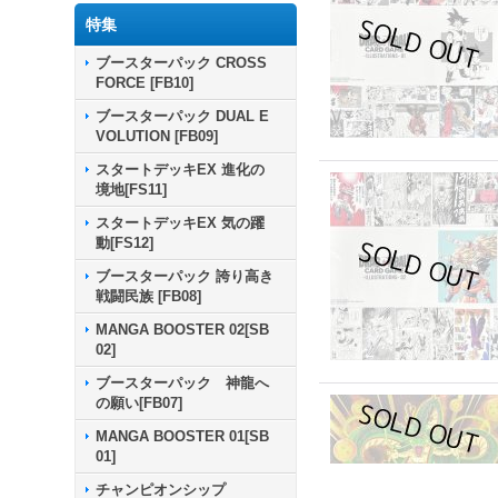
特集
ブースターパック CROSS
FORCE [FB10]
ブースターパック DUAL E
VOLUTION [FB09]
スタートデッキEX 進化の
境地[FS11]
スタートデッキEX 気の躍
動[FS12]
ブースターパック 誇り高き
戦闘民族 [FB08]
MANGA BOOSTER 02[SB
02]
ブースターパック 神龍へ
の願い[FB07]
MANGA BOOSTER 01[SB
01]
チャンピオンシップ