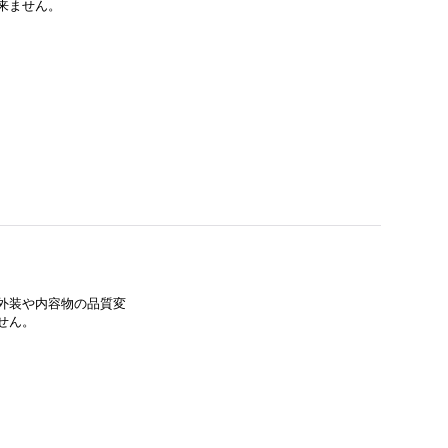
来ません。
外装や内容物の品質変
せん。