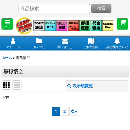
検索
メニュー
カート
マイページ
カテゴリ
問い合わせ
ご利用案内
店頭受取について
ホーム
>
黒孫悟空
黒孫悟空
表示順変更
閉じる
62
件
表示数
:
1
2
次
»
並び順
: