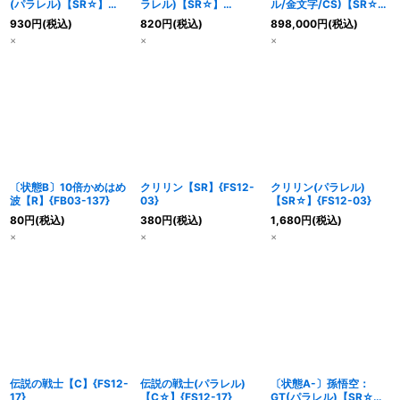
(パラレル)【SR☆】
ラレル)【SR☆】
ル/金文字/CS)【SR☆】
{FS05-11}
{FS05-11}
{FB06-097}
930
円
(税込)
820
円
(税込)
898,000
円
(税込)
×
×
×
〔状態B〕10倍かめはめ
クリリン【SR】{FS12-
クリリン(パラレル)
波【R】{FB03-137}
03}
【SR☆】{FS12-03}
80
円
(税込)
380
円
(税込)
1,680
円
(税込)
×
×
×
伝説の戦士【C】{FS12-
伝説の戦士(パラレル)
〔状態A-〕孫悟空：
17}
【C☆】{FS12-17}
GT(パラレル)【SR☆】