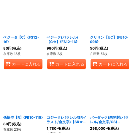
ベジータ【C】{FS12-
ベジータ(パラレル)
クリリン【UC】{FB10-
16}
【C☆】{FS12-16}
098}
80
円
(税込)
980
円
(税込)
50
円
(税込)
在庫数 18枚
在庫数 2枚
在庫数 51枚
カートに入れる
カートに入れる
カートに入れる
孫悟空【R】{FB10-115}
ゴジータ(パラレル/SRイ
バーダック(未開封/パラ
ラスト/金文字)【SR☆】
レル/金文字/CS)
80
円
(税込)
{FB06-097}
【SR☆】{FS05-11}
1,780
円
(税込)
298,000
円
(税込)
在庫数 23枚