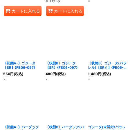
在庫数 1枚
×
カートに入れる
カートに入れる
〔状態A-〕ゴジータ
〔状態B〕ゴジータ
〔状態B〕ゴジータ(パラ
【SR】{FB06-097}
【SR】{FB06-097}
レル)【SR☆】{FB06-
097}
550
円
(税込)
480
円
(税込)
1,480
円
(税込)
×
×
×
〔状態A-〕バーダック
〔状態B〕バーダック(パ
ゴジータ(未開封/パラレ