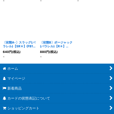
×
×
×
〔状態A-〕スラッグ(パ
〔状態B〕ボージャック
ラレル)【SR☆】{FB10-
(パラレル)【R☆】
082}
{FB10-091}
640
円
(税込)
880
円
(税込)
×
×
ホーム
マイページ
新着商品
カードの状態表記について
ショッピングカート