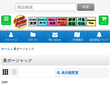
検索
メニュー
カート
マイページ
カテゴリ
問い合わせ
ご利用案内
店頭受取について
ホーム
>
黄ボージャック
黄ボージャック
表示順変更
閉じる
38
件
表示数
:
並び順
: