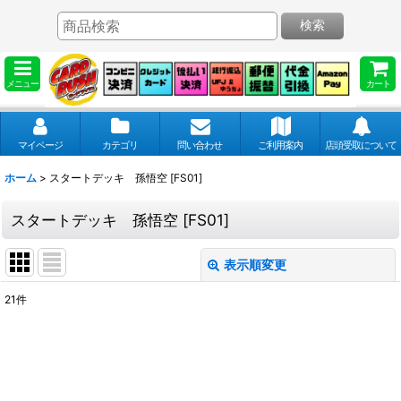
検索
メニュー
カート
マイページ
カテゴリ
問い合わせ
ご利用案内
店頭受取について
ホーム
>
スタートデッキ 孫悟空 [FS01]
スタートデッキ 孫悟空 [FS01]
表示順変更
閉じる
21
件
表示数
:
並び順
: