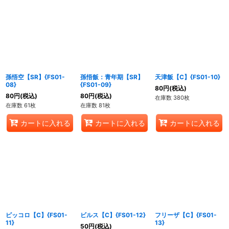
孫悟空【SR】{FS01-
孫悟飯：青年期【SR】
天津飯【C】{FS01-10}
08}
{FS01-09}
80
円
(税込)
80
円
(税込)
80
円
(税込)
在庫数 380枚
在庫数 61枚
在庫数 81枚
カートに入れる
カートに入れる
カートに入れる
ピッコロ【C】{FS01-
ビルス【C】{FS01-12}
フリーザ【C】{FS01-
11}
13}
50
円
(税込)