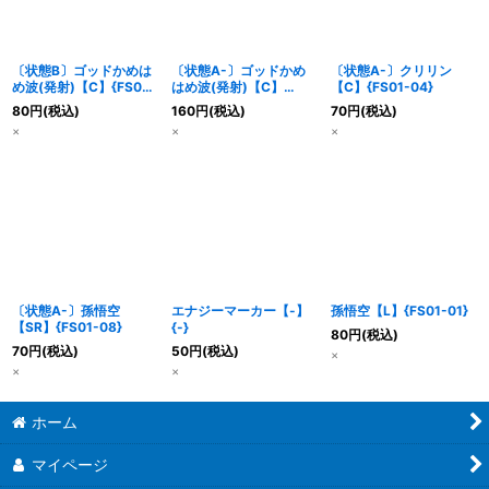
〔状態B〕ゴッドかめは
〔状態A-〕ゴッドかめ
〔状態A-〕クリリン
め波(発射)【C】{FS01-
はめ波(発射)【C】
【C】{FS01-04}
16}
{FS01-16}
80
円
(税込)
160
円
(税込)
70
円
(税込)
×
×
×
〔状態A-〕孫悟空
エナジーマーカー【-】
孫悟空【L】{FS01-01}
【SR】{FS01-08}
{-}
80
円
(税込)
70
円
(税込)
50
円
(税込)
×
×
×
ホーム
マイページ