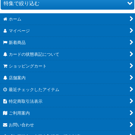
特集で絞り込む
ホーム
ブースターパック CROSS FORCE [FB10]
マイページ
ブースターパック DUAL EVOLUTION [FB09]
新着商品
スタートデッキEX 進化の境地[FS11]
カードの状態表記について
スタートデッキEX 気の躍動[FS12]
ショッピングカート
ブースターパック 誇り高き戦闘民族 [FB08]
店舗案内
MANGA BOOSTER 02[SB02]
最近チェックしたアイテム
ブースターパック 神龍への願い[FB07]
特定商取引法表示
MANGA BOOSTER 01[SB01]
ご利用案内
チャンピオンシップ
お問い合わせ