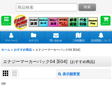
検索
メニュー
カート
マイページ
カテゴリ
問い合わせ
ご利用案内
店頭受取について
ホーム
>
おすすめ商品
>
エナジーマーカーパック04 [E04]
エナジーマーカーパック04 [E04]
[
おすすめ商品
]
表示順変更
閉じる
5
件
表示数
:
並び順
: