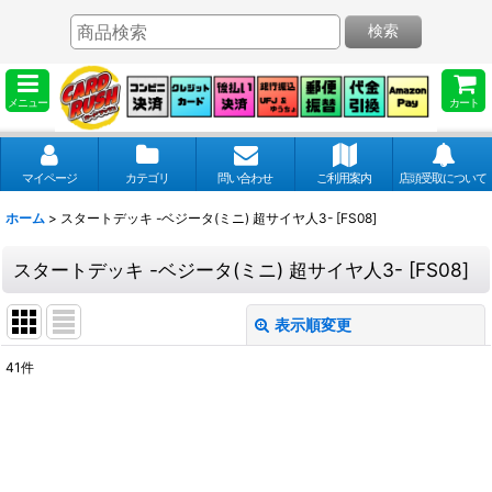
検索
メニュー
カート
マイページ
カテゴリ
問い合わせ
ご利用案内
店頭受取について
ホーム
>
スタートデッキ -ベジータ(ミニ) 超サイヤ人3- [FS08]
スタートデッキ -ベジータ(ミニ) 超サイヤ人3- [FS08]
表示順変更
閉じる
41
件
表示数
:
並び順
: