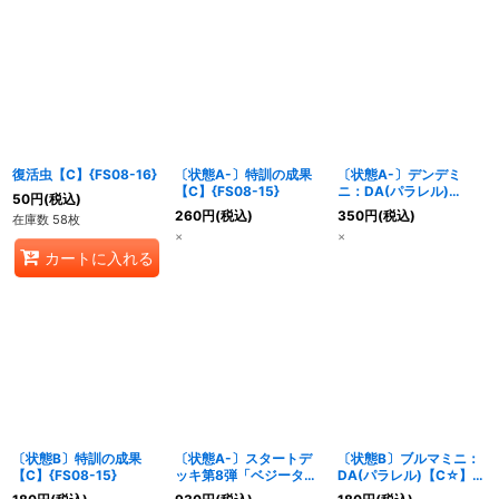
復活虫【C】{FS08-16}
〔状態A-〕特訓の成果
〔状態A-〕デンデミ
【C】{FS08-15}
ニ：DA(パラレル)
50
円
(税込)
【C☆】{FS08-07}
260
円
(税込)
350
円
(税込)
在庫数 58枚
×
×
カートに入れる
〔状態B〕特訓の成果
〔状態A-〕スタートデ
〔状態B〕ブルマミニ：
【C】{FS08-15}
ッキ第8弾「ベジータミ
DA(パラレル)【C☆】
ニ超サイヤ人3」【未開
{FS08-11}