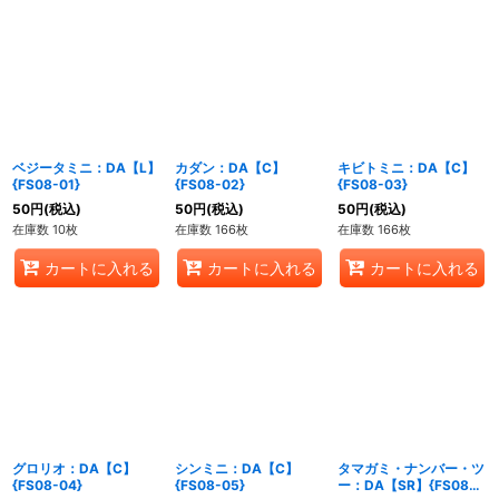
ベジータミニ：DA【L】
カダン：DA【C】
キビトミニ：DA【C】
{FS08-01}
{FS08-02}
{FS08-03}
50
円
(税込)
50
円
(税込)
50
円
(税込)
在庫数 10枚
在庫数 166枚
在庫数 166枚
カートに入れる
カートに入れる
カートに入れる
グロリオ：DA【C】
シンミニ：DA【C】
タマガミ・ナンバー・ツ
{FS08-04}
{FS08-05}
ー：DA【SR】{FS08-