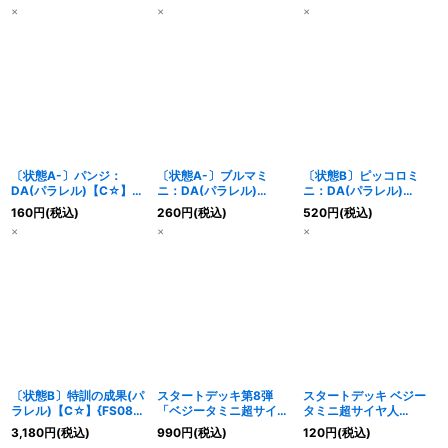
×
×
×
〔状態A-〕パンジ：
〔状態A-〕ブルマミ
〔状態B〕ピッコロミ
DA(パラレル)【C☆】
ニ：DA(パラレル)
ニ：DA(パラレル)
{FS08-09}
【C☆】{FS08-11}
【C☆】{FS08-10}
160
円
(税込)
260
円
(税込)
520
円
(税込)
×
×
×
〔状態B〕特訓の成果(パ
スタートデッキ第8弾
スタートデッキ ベジー
ラレル)【C☆】{FS08-
「ベジータミニ超サイヤ
タミニ超サイヤ人
15}
人3」【未開封BOX】{-}
3(FS08)シリアルコード
3,180
円
(税込)
990
円
(税込)
120
円
(税込)
【-】{-}