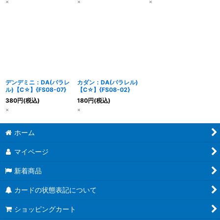
×
×
×
デンデミニ：DA(パラレ
カダン：DA(パラレル)
ル)【C☆】{FS08-07}
【C☆】{FS08-02}
380
円
(税込)
180
円
(税込)
×
×
ホーム
マイページ
新着商品
カードの状態表記について
ショッピングカート