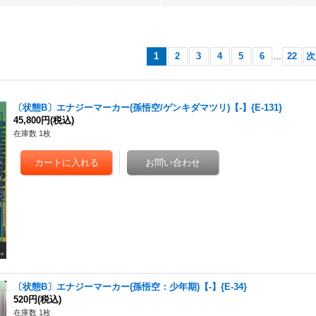
1
2
3
4
5
6
...
22
次
〔状態B〕エナジーマーカー(孫悟空/ゲンキダマツリ)【-】{E-131}
45,800円
(税込)
在庫数 1枚
〔状態B〕エナジーマーカー(孫悟空：少年期)【-】{E-34}
520円
(税込)
在庫数 1枚