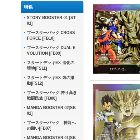
特集
STORY BOOSTER 01 [ST
01]
ブースターパック CROSS
FORCE [FB10]
ブースターパック DUAL E
VOLUTION [FB09]
スタートデッキEX 進化の
境地[FS11]
スタートデッキEX 気の躍
動[FS12]
ブースターパック 誇り高き
戦闘民族 [FB08]
MANGA BOOSTER 02[SB
02]
ブースターパック 神龍へ
の願い[FB07]
MANGA BOOSTER 01[SB