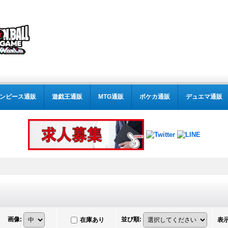
ンピース通販
遊戯王通販
MTG通販
ポケカ通販
デュエマ通販
画像
:
並び順
:
在庫あり
表