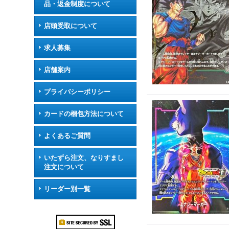
品・返金制度について
店頭受取について
求人募集
店舗案内
プライバシーポリシー
カードの梱包方法について
よくあるご質問
いたずら注文、なりすまし
注文について
リーダー別一覧