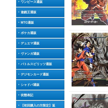
ワンピース通販
遊戯王通販
MTG通販
ポケカ通販
デュエマ通販
ヴァンガ通販
バトルスピリッツ通販
デジモンカード通販
シャドバ通販
状態表記
【初回購入の方限定】返