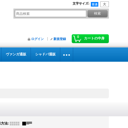
文字サイズ
:
0
カートの中身
ログイン
新規登録
ヴァンガ通販
シャドバ通販
示方法
: