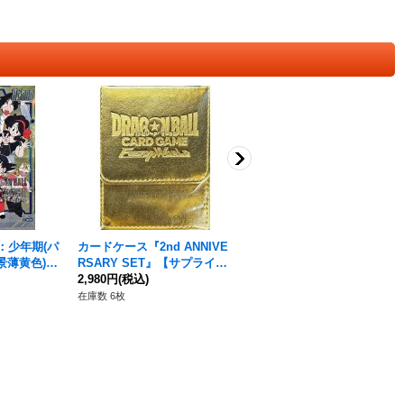
：少年期(パ
カードケース『2nd ANNIVE
セル(パラレル)【PR☆】{FP-
景薄黄色)
RSARY SET』【サプライ】
065}
119[SB0
{-}
2,980円
(税込)
280円
(税込)
在庫数 6枚
在庫数 2枚