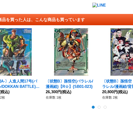
商品を買った人は、こんな商品も買っています
A-〕人造人間17号(パ
〔状態B〕孫悟空(パラレル/
〔状態B〕孫悟空
DOKKAN BATTLE)
漫画絵)【R☆】{SB01-023}
ラレル/漫画絵/背
】{FB01-077[FB05]}
(税込)
26,300円
(税込)
【SCR☆】{FB06-
20,800円
(税込)
2]}
2枚
在庫数 1枚
在庫数 2枚