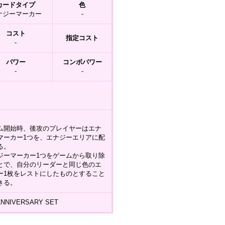
カードタイプ
色
ナジーマーカー
-
コスト
指定コスト
-
パワー
コンボパワー
-
-
ム開始時、後攻のプレイヤーはエナ
マーカー1つを、エナジーエリアに配
る。
ジーマーカー1つをゲームから取り除
とで、自分のリーダーと同じ色のエ
ー1枚をレストにしたものとすること
きる。
ANNIVERSARY SET