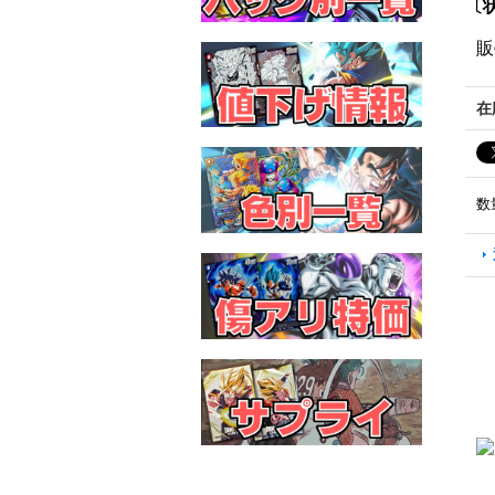
〔状
販
在
数