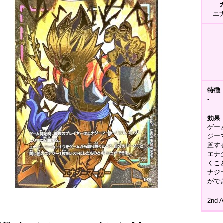
エ
特徴
-
効果
ゲー
ジー
置す
エナ
くこ
ナジ
がで
2nd 