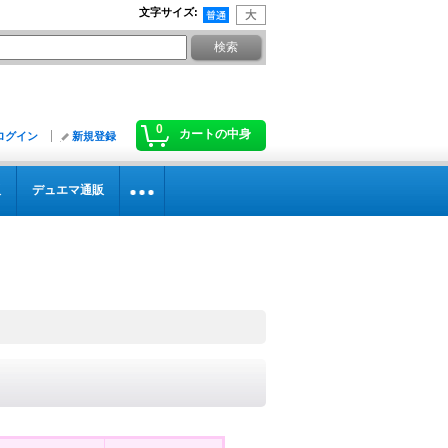
文字サイズ
:
0
カートの中身
ログイン
新規登録
販
デュエマ通販