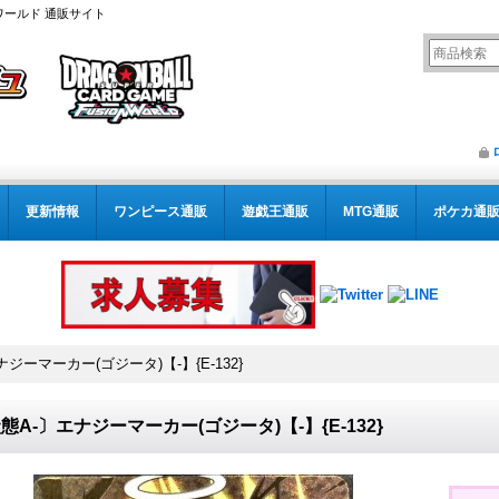
ワールド 通販サイト
更新情報
ワンピース通販
遊戯王通販
MTG通販
ポケカ通
ジーマーカー(ゴジータ)【-】{E-132}
態A-〕エナジーマーカー(ゴジータ)【-】{E-132}