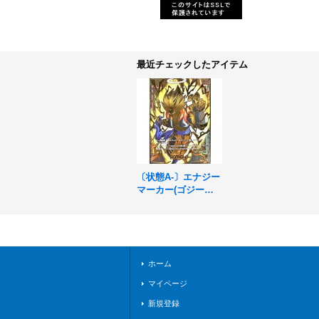
最近チェックしたアイテム
〔状態A-〕エナジー
マーカー(ゴジータ)
【-】{E-132}
ホーム
マイページ
新規登録