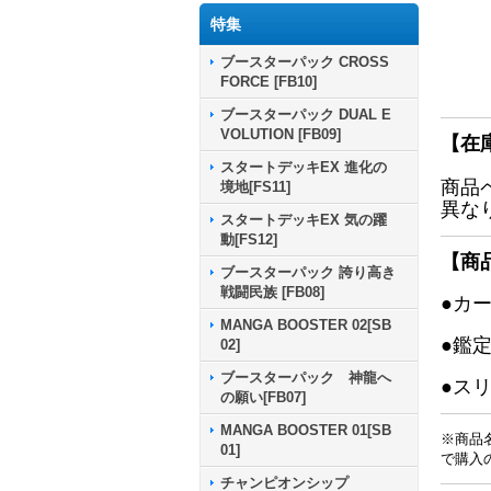
特集
ブースターパック CROSS
FORCE [FB10]
ブースターパック DUAL E
VOLUTION [FB09]
【在
スタートデッキEX 進化の
商品
境地[FS11]
異な
スタートデッキEX 気の躍
動[FS12]
【商
ブースターパック 誇り高き
戦闘民族 [FB08]
●カ
MANGA BOOSTER 02[SB
●鑑
02]
ブースターパック 神龍へ
●ス
の願い[FB07]
MANGA BOOSTER 01[SB
※商品
01]
で購入
チャンピオンシップ