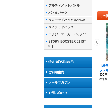
アルティメットバトル
バトルパック
この
リミテッドパックMANGA
リミテッドパック
エナジーマーカーパック10
STORY BOOSTER 01 [ST
01]
特定商取引法表示
〔状態
ラレル/
ご利用案内
【UC☆
930円
在庫数 
メールマガジン
お問い合わせ