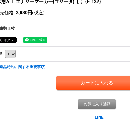
態A-〕エナジーマーカー(ゴジータ)【-】{E-132}
売価格
:
3,680円
(税込)
庫数 8枚
量
:
返品特約に関する重要事項
お気に入り登録