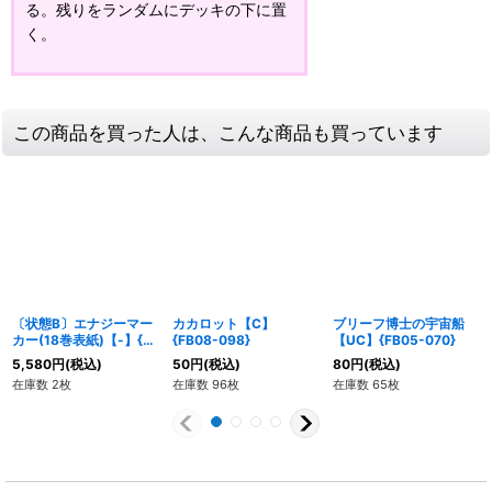
る。残りをランダムにデッキの下に置
く。
この商品を買った人は、こんな商品も買っています
〔状態B〕エナジーマー
カカロット【C】
ブリーフ博士の宇宙船
カー(18巻表紙)【-】{E-
{FB08-098}
【UC】{FB05-070}
53}
5,580
円
(税込)
50
円
(税込)
80
円
(税込)
在庫数 2枚
在庫数 96枚
在庫数 65枚