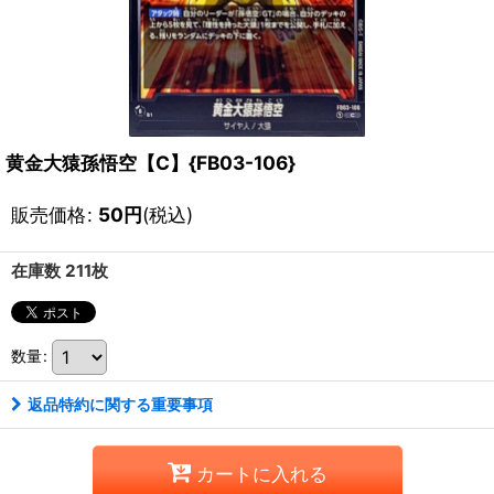
黄金大猿孫悟空【C】{FB03-106}
販売価格
:
50
円
(税込)
在庫数 211枚
数量
:
返品特約に関する重要事項
カートに入れる