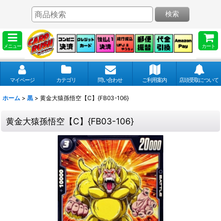
検索
メニュー
カート
マイページ
カテゴリ
問い合わせ
ご利用案内
店頭受取について
ホーム
>
黒
>
黄金大猿孫悟空【C】{FB03-106}
黄金大猿孫悟空【C】{FB03-106}