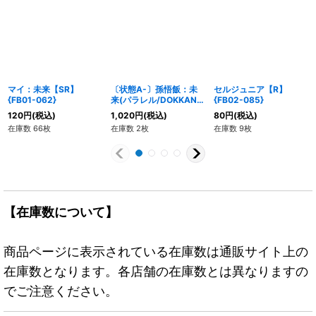
マイ：未来【SR】
〔状態A-〕孫悟飯：未
セルジュニア【R】
{FB01-062}
来(パラレル/DOKKAN
{FB02-085}
BATTLE)【SR☆】
120
円
(税込)
1,020
円
(税込)
80
円
(税込)
{FB02-089[FB05]}
在庫数 66枚
在庫数 2枚
在庫数 9枚
【在庫数について】
商品ページに表示されている在庫数は通販サイト上の
在庫数となります。各店舗の在庫数とは異なりますの
でご注意ください。