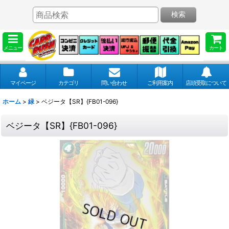
検索
メニュー
カート
マイページ
カテゴリ
問い合わせ
ご利用案内
店頭受取について
ホーム
>
緑
>
ベジータ【SR】{FB01-096}
ベジータ【SR】{FB01-096}