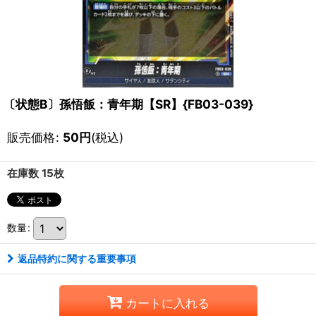
〔状態B〕孫悟飯：青年期【SR】{FB03-039}
販売価格
:
50
円
(税込)
在庫数 15枚
数量
:
返品特約に関する重要事項
カートに入れる