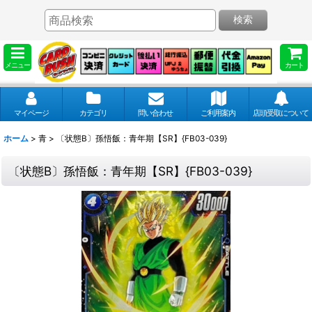
検索
メニュー
カート
マイページ
カテゴリ
問い合わせ
ご利用案内
店頭受取について
ホーム
>
青
>
〔状態B〕孫悟飯：青年期【SR】{FB03-039}
〔状態B〕孫悟飯：青年期【SR】{FB03-039}