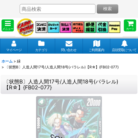
検索
メニュー
カート
マイページ
カテゴリ
問い合わせ
ご利用案内
店頭受取について
ホーム
>
緑
>
〔状態B〕人造人間17号/人造人間18号(パラレル)【R☆】{FB02-077}
〔状態B〕人造人間17号/人造人間18号(パラレル)
【R☆】{FB02-077}