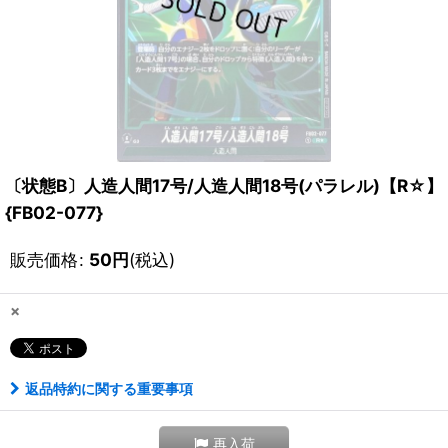
〔状態B〕人造人間17号/人造人間18号(パラレル)【R☆】
{FB02-077}
販売価格
:
50
円
(税込)
×
返品特約に関する重要事項
再入荷