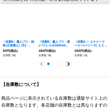
〔状態B〕魔人ブウ：純
〔状態B〕魔人ブウ：悪
〔状態A-〕エナジーマ
粋(正面構え)【R】
(パラレル/DOKKAN
ーカー(ベジータ)【-】
{FB04-095}
BATTLE)【UC☆】
{E01-02}
50
円
(税込)
380
円
(税込)
260
円
(税込)
{FB04-091[FB05]}
在庫数 3枚
在庫数 1枚
在庫数 2枚
【在庫数について】
商品ページに表示されている在庫数は通販サイト上の
在庫数となります。各店舗の在庫数とは異なりますの