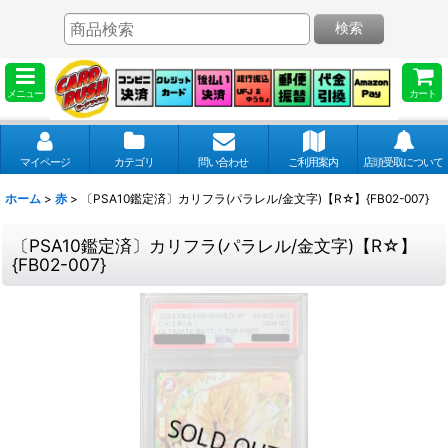
検索
メニュー
カート
マイページ
カテゴリ
問い合わせ
ご利用案内
店頭受取について
ホーム
>
赤
>
〔PSA10鑑定済〕カリフラ(パラレル/金文字)【R☆】{FB02-007}
〔PSA10鑑定済〕カリフラ(パラレル/金文字)【R☆】
{FB02-007}