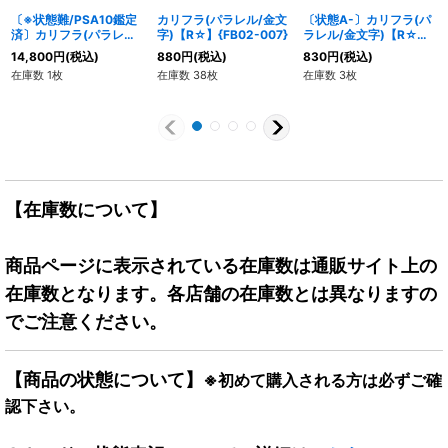
〔※状態難/PSA10鑑定
カリフラ(パラレル/金文
〔状態A-〕カリフラ(パ
済〕カリフラ(パラレル/
字)【R☆】{FB02-007}
ラレル/金文字)【R☆】
金文字)【R☆】{FB02-
{FB02-007}
14,800
円
(税込)
880
円
(税込)
830
円
(税込)
007}
在庫数 1枚
在庫数 38枚
在庫数 3枚
【在庫数について】
商品ページに表示されている在庫数は通販サイト上の
在庫数となります。各店舗の在庫数とは異なりますの
でご注意ください。
【商品の状態について】
※初めて購入される方は必ずご確
認下さい。