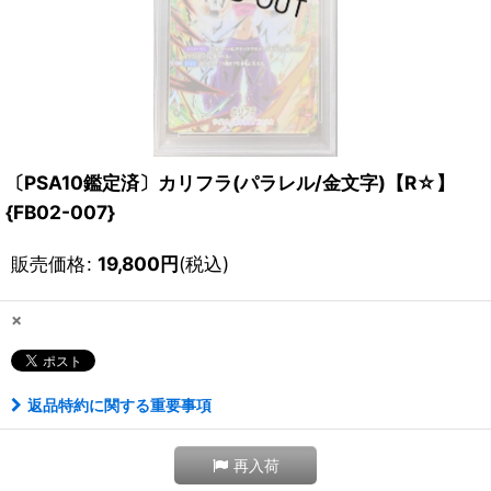
〔PSA10鑑定済〕カリフラ(パラレル/金文字)【R☆】
{FB02-007}
販売価格
:
19,800
円
(税込)
×
返品特約に関する重要事項
再入荷