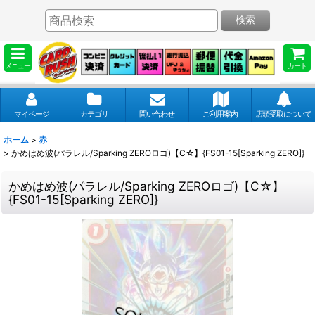
検索
メニュー
カート
マイページ
カテゴリ
問い合わせ
ご利用案内
店頭受取について
ホーム
>
赤
>
かめはめ波(パラレル/Sparking ZEROロゴ)【C☆】{FS01-15[Sparking ZERO]}
かめはめ波(パラレル/Sparking ZEROロゴ)【C☆】
{FS01-15[Sparking ZERO]}