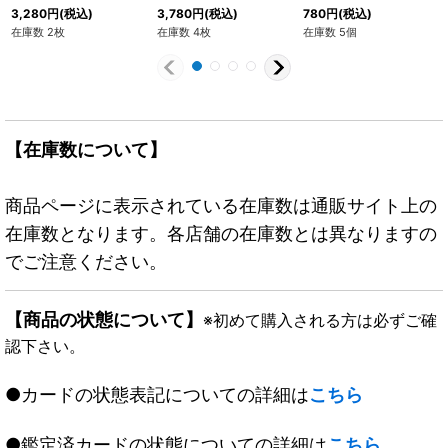
ッコロ)【☆】{E-145}
【C☆】{FS01-16}
リーブ03)』【サプラ
3,280
円
(税込)
3,780
円
(税込)
780
円
(税込)
イ】{-}
在庫数 2枚
在庫数 4枚
在庫数 5個
【在庫数について】
商品ページに表示されている在庫数は通販サイト上の
在庫数となります。各店舗の在庫数とは異なりますの
でご注意ください。
【商品の状態について】
※初めて購入される方は必ずご確
認下さい。
●カードの状態表記についての詳細は
こちら
●鑑定済カードの状態についての詳細は
こちら