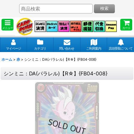
検索
メニュー
カート
マイページ
カテゴリ
問い合わせ
ご利用案内
店頭受取について
ホーム
>
赤
>
シンミニ：DA(パラレル)【R☆】{FB04-008}
シンミニ：DA(パラレル)【R☆】{FB04-008}