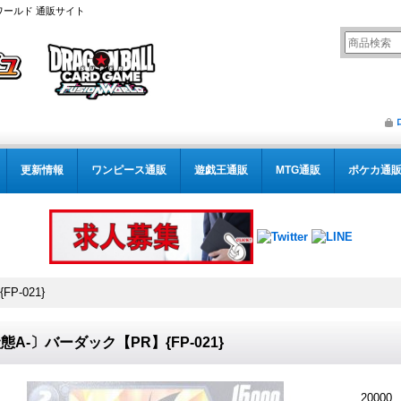
ワールド 通販サイト
更新情報
ワンピース通販
遊戯王通販
MTG通販
ポケカ通
P-021}
態A-〕バーダック【PR】{FP-021}
20000