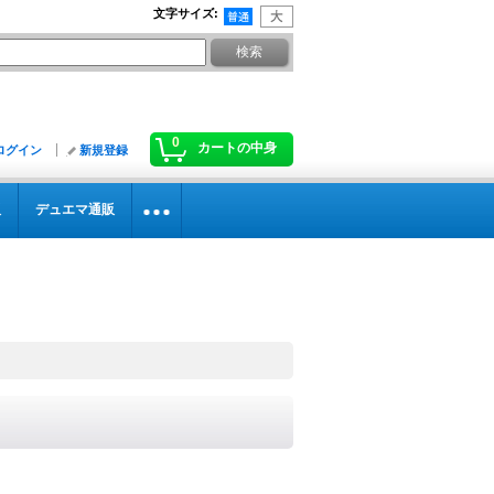
文字サイズ
:
0
カートの中身
ログイン
新規登録
販
デュエマ通販