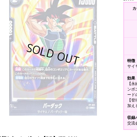
カ
特徴
サイ
効果
【永
ンボ
ードの
【登
加え
収録
交流