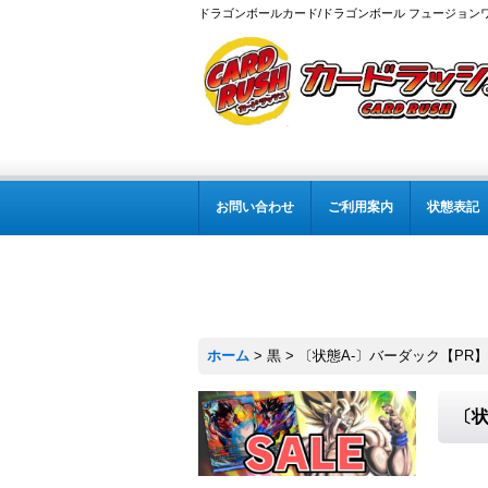
ドラゴンボールカード/ドラゴンボール フュージョン
お問い合わせ
ご利用案内
状態表記
ホーム
>
黒
>
〔状態A-〕バーダック【PR】{F
〔状