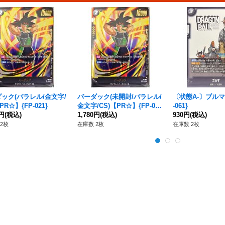
ック(パラレル/金文字/
バーダック(未開封/パラレル/
〔状態A-〕ブルマ
PR☆】{FP-021}
金文字/CS)【PR☆】{FP-02
-061}
0円
(税込)
1}
1,780円
(税込)
930円
(税込)
2枚
在庫数 2枚
在庫数 2枚