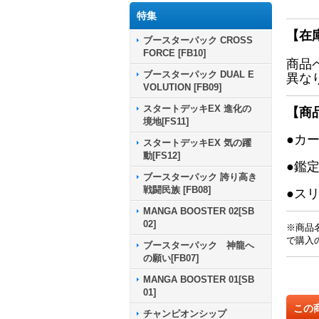
特集
【在
ブースターパック CROSS
FORCE [FB10]
商品
ブースターパック DUAL E
異な
VOLUTION [FB09]
スタートデッキEX 進化の
【商
境地[FS11]
●カ
スタートデッキEX 気の躍
動[FS12]
●鑑
ブースターパック 誇り高き
戦闘民族 [FB08]
●ス
MANGA BOOSTER 02[SB
02]
※商品
で購入
ブースターパック 神龍へ
の願い[FB07]
MANGA BOOSTER 01[SB
01]
この
チャンピオンシップ