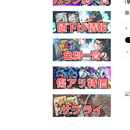
〔状
販
×