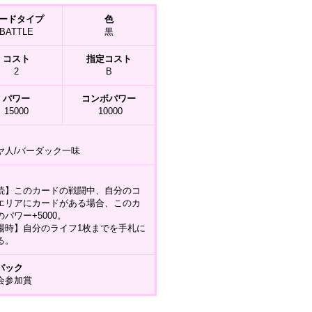
ードタイプ
色
BATTLE
黒
コスト
指定コスト
2
B
パワー
コンボパワー
15000
10000
ヤ人/バーダック一味
続】このカードの戦闘中、自分のコ
エリアにカードがある場合、このカ
パワー+5000。
場時】自分のライフ1枚までを手札に
る。
パック
会参加賞