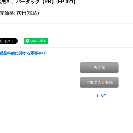
態A-〕バーダック【PR】{FP-021}
売価格
:
70円
(税込)
返品特約に関する重要事項
再入荷
お気に入り登録