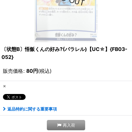
〔状態B〕悟飯くんの好み?(パラレル)【UC☆】{FB03-
052}
販売価格
:
80
円
(税込)
×
返品特約に関する重要事項
再入荷