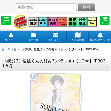
検索
メニュー
カート
マイページ
カテゴリ
問い合わせ
ご利用案内
店頭受取について
ホーム
>
青
>
〔状態B〕悟飯くんの好み?(パラレル)【UC☆】{FB03-052}
〔状態B〕悟飯くんの好み?(パラレル)【UC☆】{FB03-
052}