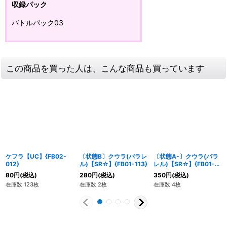
収録パック
バトルパック03
この商品を買った人は、こんな商品も買っています
ケフラ【UC】{FB02-
〔状態B〕クウラ(パラレ
〔状態A-〕クウラ(パラ
012}
ル)【SR☆】{FB01-113}
レル)【SR☆】{FB01-
113}
80
円
(税込)
280
円
(税込)
350
円
(税込)
在庫数 123枚
在庫数 2枚
在庫数 4枚