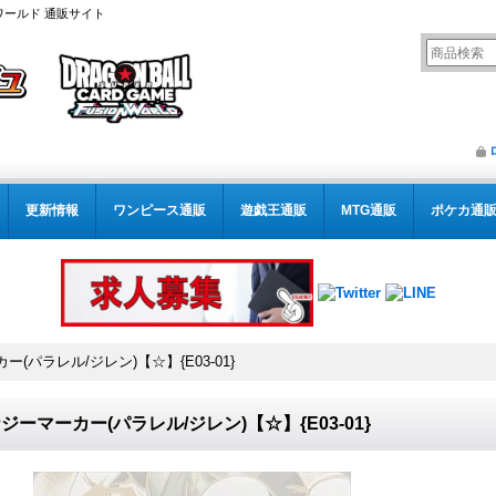
ワールド 通販サイト
更新情報
ワンピース通販
遊戯王通販
MTG通販
ポケカ通
(パラレル/ジレン)【☆】{E03-01}
ジーマーカー(パラレル/ジレン)【☆】{E03-01}