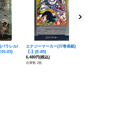
(パラレル/
エナジーマーカー(37巻表紙)
エナジーマーカー(パラレル/
1-03}
【-】{E-85}
人造人間17号)【☆】{E01-0
6,480円
(税込)
9}
3,980円
(税込)
在庫数 2枚
在庫数 6枚