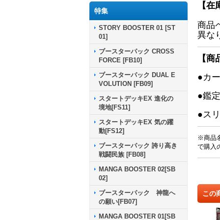
【在
特集
商品
STORY BOOSTER 01 [ST
異な
01]
ブースターパック CROSS
【商
FORCE [FB10]
ブースターパック DUAL E
●カ
VOLUTION [FB09]
●鑑
スタートデッキEX 進化の
境地[FS11]
●ス
スタートデッキEX 気の躍
動[FS12]
※商品
ブースターパック 誇り高き
で購入
戦闘民族 [FB08]
MANGA BOOSTER 02[SB
02]
ブースターパック 神龍へ
この
の願い[FB07]
MANGA BOOSTER 01[SB