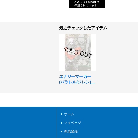
最近チェックしたアイテム
エナジーマーカー
(パラレル/ジレン)
【☆】{E03-01}
ホーム
マイページ
新規登録