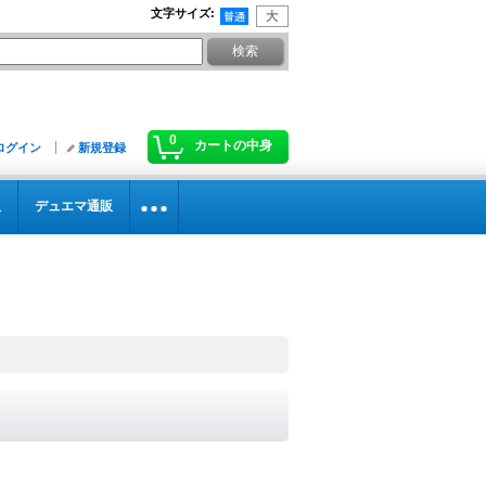
文字サイズ
:
0
カートの中身
ログイン
新規登録
販
デュエマ通販