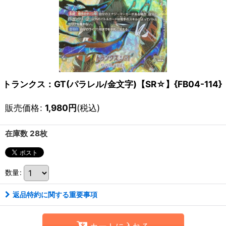
トランクス：GT(パラレル/金文字)【SR☆】{FB04-114}
販売価格
:
1,980
円
(税込)
在庫数 28枚
数量
:
返品特約に関する重要事項