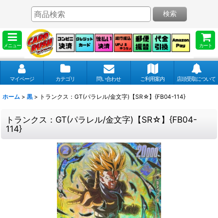
検索
メニュー
カート
マイページ
カテゴリ
問い合わせ
ご利用案内
店頭受取について
ホーム
>
黒
>
トランクス：GT(パラレル/金文字)【SR☆】{FB04-114}
トランクス：GT(パラレル/金文字)【SR☆】{FB04-
114}