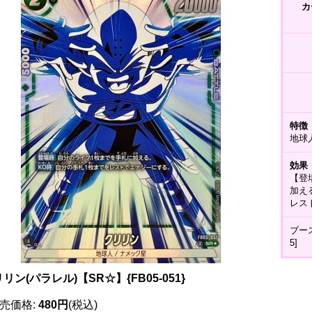
カ
特徴
地球
効果
【登
加え
レス
ブー
5]
リン(パラレル)【SR☆】{FB05-051}
売価格
:
480円
(税込)