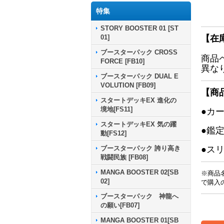
特集
STORY BOOSTER 01 [ST
01]
【在
ブースターパック CROSS
商品
FORCE [FB10]
異な
ブースターパック DUAL E
VOLUTION [FB09]
【商
スタートデッキEX 進化の
境地[FS11]
●カ
スタートデッキEX 気の躍
●鑑
動[FS12]
ブースターパック 誇り高き
●ス
戦闘民族 [FB08]
MANGA BOOSTER 02[SB
※商品
02]
で購入
ブースターパック 神龍へ
の願い[FB07]
MANGA BOOSTER 01[SB