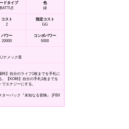
ードタイプ
色
BATTLE
緑
コスト
指定コスト
2
GG
パワー
コンボパワー
20000
5000
人/ナメック星
場時】自分のライフ1枚までを手札に
る。【KO時】自分の手札1枚までを
トでエナジーにする。
スターパック『未知なる冒険』 [FB0