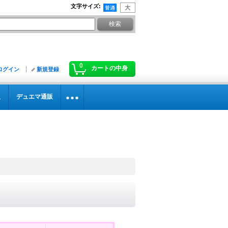
文字サイズ
:
0
カートの中身
ログイン
新規登録
販
デュエマ通販