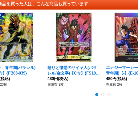
商品を買った人は、こんな商品も買っています
：青年期(パラレル)
怒りと憎悪のサイヤ人(パラ
エナジーマーカー
】{FB03-039}
レル/金文字)【C☆】{FS10-1
青年期)【-】{E-10
(税込)
7}
480円
(税込)
480円
(税込)
23枚
在庫数 9枚
在庫数 2枚