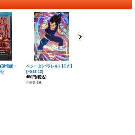
(孫悟飯：
ベジータ(パラレル)【C☆】
エナジーマーカー(孫悟空Jr.)
6}
{FS11-12}
【-】{E-110}
480円
(税込)
380円
(税込)
在庫数 8枚
在庫数 2枚