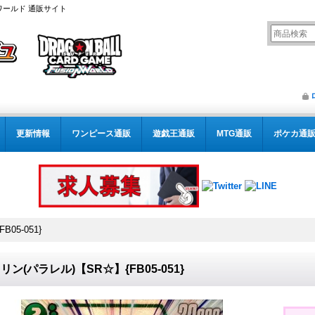
ワールド 通販サイト
更新情報
ワンピース通販
遊戯王通販
MTG通販
ポケカ通
05-051}
リン(パラレル)【SR☆】{FB05-051}