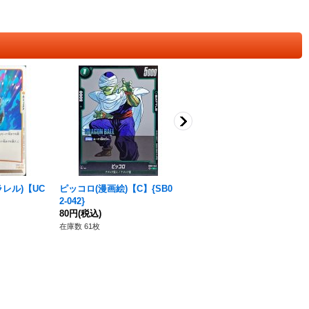
レル)【UC
ピッコロ(漫画絵)【C】{SB0
キュイ【UC】{FB01-111}
2-042}
80円
(税込)
80円
(税込)
在庫数 7枚
在庫数 61枚