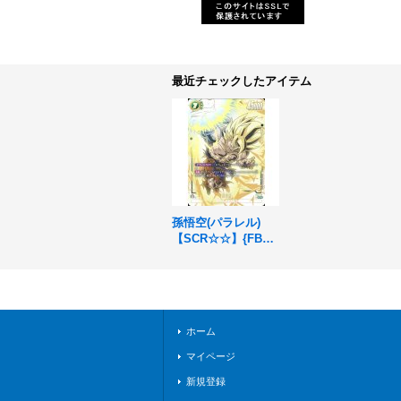
最近チェックしたアイテム
孫悟空(パラレル)
【SCR☆☆】{FB05-
119}
ホーム
マイページ
新規登録