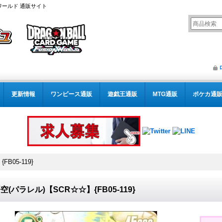
ワールド 通販サイト
更新情報
ワンピース通販
遊戯王通販
MTG通販
ポケカ通
B05-119}
空(パラレル)【SCR☆☆】{FB05-119}