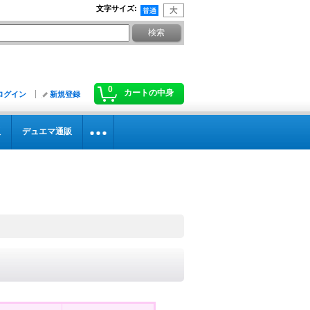
文字サイズ
:
0
カートの中身
ログイン
新規登録
販
デュエマ通販