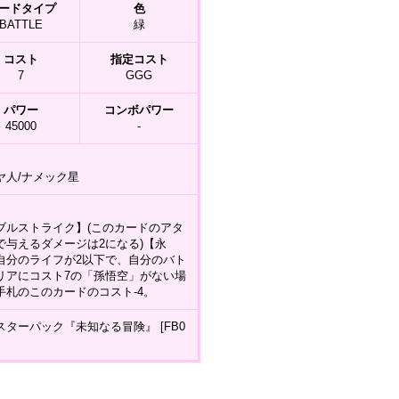
ードタイプ
色
BATTLE
緑
コスト
指定コスト
7
GGG
パワー
コンボパワー
45000
-
ヤ人/ナメック星
ブルストライク】(このカードのアタ
で与えるダメージは2になる)【永
自分のライフが2以下で、自分のバト
リアにコスト7の「孫悟空」がない場
手札のこのカードのコスト-4。
スターパック『未知なる冒険』 [FB0