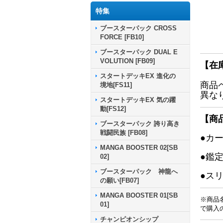
特集
ブースターパック CROSS
FORCE [FB10]
ブースターパック DUAL E
VOLUTION [FB09]
【在
スタートデッキEX 進化の
商品
境地[FS11]
異な
スタートデッキEX 気の躍
動[FS12]
【商
ブースターパック 誇り高き
戦闘民族 [FB08]
●カ
MANGA BOOSTER 02[SB
●鑑
02]
ブースターパック 神龍へ
●ス
の願い[FB07]
MANGA BOOSTER 01[SB
※商品
01]
で購入
チャンピオンシップ