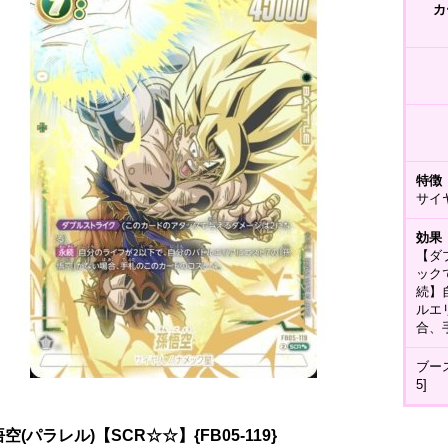
カ
特徴
サイ
効果
【ダ
ック
続】
ルエ
合、
ブー
5]
空(パラレル)【SCR☆☆】{FB05-119}