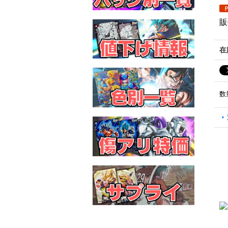
販
在
数