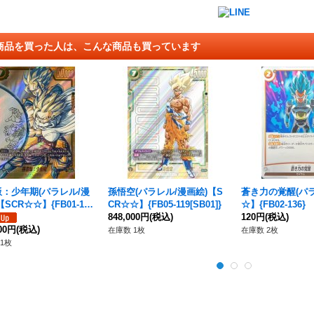
商品を買った人は、こんな商品も買っています
：少年期(パラレル/漫
孫悟空(パラレル/漫画絵)【S
蒼き力の覚醒(パラ
SCR☆☆】{FB01-140
CR☆☆】{FB05-119[SB01]}
☆】{FB02-136}
]}
848,000円
(税込)
120円
(税込)
000円
(税込)
在庫数 1枚
在庫数 2枚
1枚