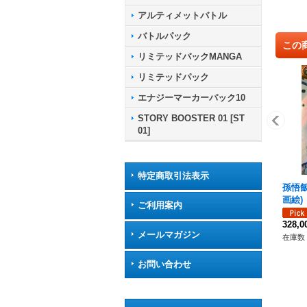
アルティメットバトル
バトルパック
この
リミテッドパックMANGA
リミテッドパック
エナジーマーカーパック10
STORY BOOSTER 01 [ST
01]
特定商取引法表示
孫悟飯
画絵)【
ご利用案内
[SB02
328,
メールマガジン
在庫数 
お問い合わせ