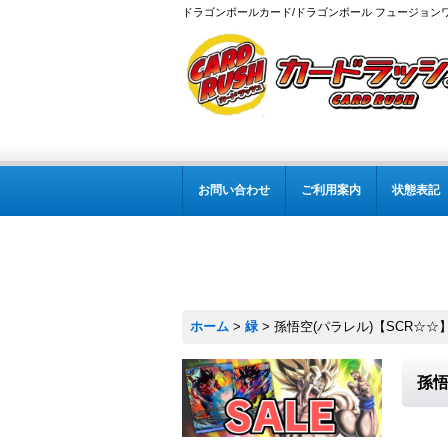
ドラゴンボールカード/ドラゴンボール フュージョン
お問い合わせ
ご利用案内
状態表記
ホーム
>
緑
>
孫悟空(パラレル)【SCR☆☆】{F
孫悟