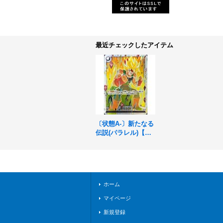
最近チェックしたアイテム
〔状態A-〕新たなる
伝説(パラレル)【UC
☆】{FB03-135}
ホーム
マイページ
新規登録