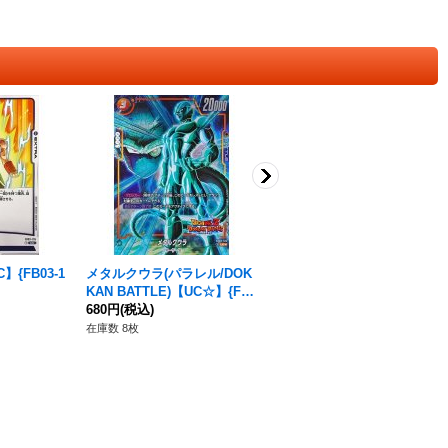
{FB03-1
メタルクウラ(パラレル/DOK
ダーブラ(パラレル)【UC☆】
KAN BATTLE)【UC☆】{FB
{FB03-081}
02-135[FB05]}
680円
(税込)
120円
(税込)
在庫数 8枚
在庫数 14枚