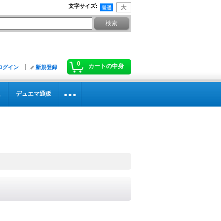
文字サイズ
:
0
カートの中身
ログイン
新規登録
販
デュエマ通販