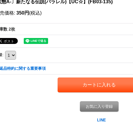
態A-〕新たなる伝説(パラレル)【UC☆】{FB03-135}
売価格
:
350円
(税込)
庫数 2枚
量
:
返品特約に関する重要事項
お気に入り登録