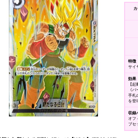
カ
特徴
サイ
効果
【起
《バ
手札
を登
収録
オフ
ブセ