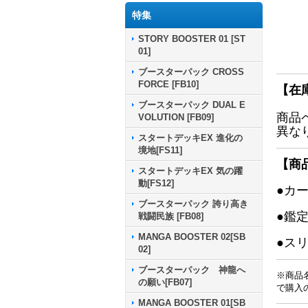
特集
STORY BOOSTER 01 [ST
01]
ブースターパック CROSS
FORCE [FB10]
【在
ブースターパック DUAL E
商品
VOLUTION [FB09]
異な
スタートデッキEX 進化の
境地[FS11]
【商
スタートデッキEX 気の躍
動[FS12]
●カ
ブースターパック 誇り高き
●鑑
戦闘民族 [FB08]
MANGA BOOSTER 02[SB
●ス
02]
ブースターパック 神龍へ
※商品
の願い[FB07]
で購入
MANGA BOOSTER 01[SB