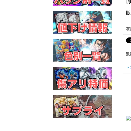
〔状
販
在
数