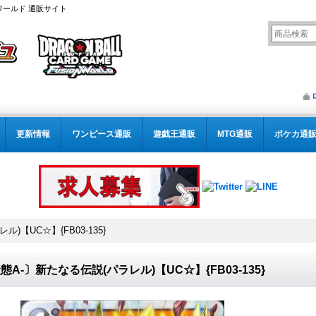
ワールド 通販サイト
更新情報
ワンピース通販
遊戯王通販
MTG通販
ポケカ通
)【UC☆】{FB03-135}
態A-〕新たなる伝説(パラレル)【UC☆】{FB03-135}