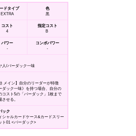
ードタイプ
色
EXTRA
黒
コスト
指定コスト
4
B
パワー
コンボパワー
-
-
ヤ人/バーダック一味
動 メイン】自分のリーダーが特徴
ーダック一味》を持つ場合、自分の
のコスト5の「バーダック」1枚まで
場させる。
パック
ィシャルカードケース&カードスリー
ット01 <バーダック>