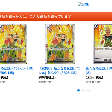
商品を買った人は、こんな商品も買っています
る伝説(パラレル)【UC
〔状態B〕新たなる伝説(パラ
新たなる伝説【UC】
B03-135}
レル)【UC☆】{FB03-135}
35}
(税込)
280円
(税込)
120円
(税込)
52枚
在庫数 2枚
在庫数 19枚