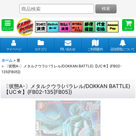
検索
メニュー
カート
マイページ
カテゴリ
問い合わせ
ご利用案内
店頭受取について
ホーム
>
黄
>
〔状態A-〕メタルクウラ(パラレル/DOKKAN BATTLE)【UC☆】{FB02-
135[FB05]}
〔状態A-〕メタルクウラ(パラレル/DOKKAN BATTLE)
【UC☆】{FB02-135[FB05]}