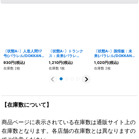
〔状態A-〕人造人間17
〔状態A-〕トランク
〔状態A-〕孫悟飯：未
号(パラレル/DOKKAN
ス：未来(パラレ
来(パラレル/DOKKAN
BATTLE)【UC☆】
ル/DOKKAN BATTLE)
BATTLE)【SR☆】
930
円
(税込)
1,210
円
(税込)
1,020
円
(税込)
{FB01-077[FB05]}
【R☆】{FB01-
{FB02-089[FB05]}
在庫数 2枚
在庫数 1枚
在庫数 2枚
049[FB05]}
【在庫数について】
商品ページに表示されている在庫数は通販サイト上の
在庫数となります。各店舗の在庫数とは異なりますの