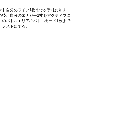
時】自分のライフ1枚までを手札に加え
の後、自分のエナジー1枚をアクティブに
手のバトルエリアのバトルカード1枚まで
、レストにする。