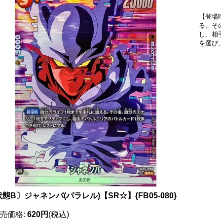
【登場
る。そ
し、相
を選び
態B〕ジャネンバ(パラレル)【SR☆】{FB05-080}
売価格
:
620円
(税込)