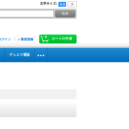
文字サイズ
:
0
カートの中身
ログイン
新規登録
販
デュエマ通販