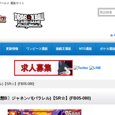
ワールド 通販サイト
更新情報
ワンピース通販
遊戯王通販
MTG通販
ポケカ通
SR☆】{FB05-080}
態B〕ジャネンバ(パラレル)【SR☆】{FB05-080}