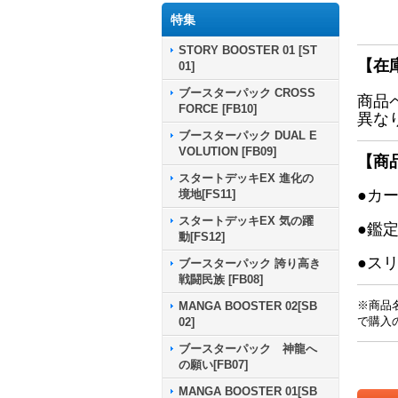
特集
STORY BOOSTER 01 [ST
【在
01]
ブースターパック CROSS
商品
FORCE [FB10]
異な
ブースターパック DUAL E
VOLUTION [FB09]
【商
スタートデッキEX 進化の
●カ
境地[FS11]
スタートデッキEX 気の躍
●鑑
動[FS12]
●ス
ブースターパック 誇り高き
戦闘民族 [FB08]
※商品
MANGA BOOSTER 02[SB
で購入
02]
ブースターパック 神龍へ
の願い[FB07]
MANGA BOOSTER 01[SB