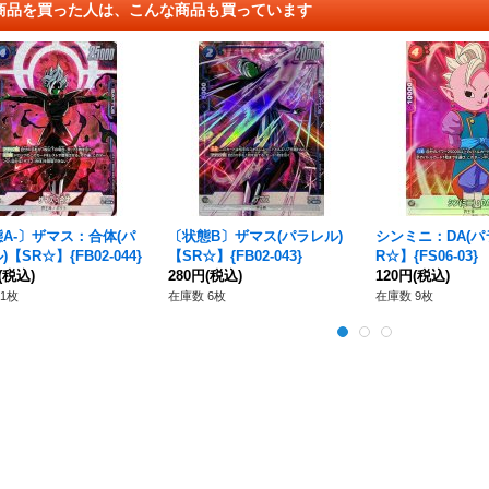
商品を買った人は、こんな商品も買っています
A-〕ザマス：合体(パ
〔状態B〕ザマス(パラレル)
シンミニ：DA(パ
【SR☆】{FB02-044}
【SR☆】{FB02-043}
R☆】{FS06-03}
(税込)
280円
(税込)
120円
(税込)
1枚
在庫数 6枚
在庫数 9枚