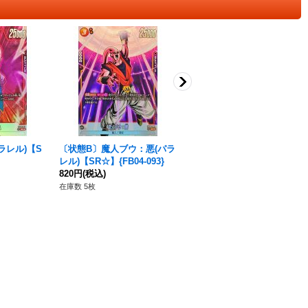
ラレル)【S
〔状態B〕魔人ブウ：悪(パラ
ゴールデンフリーザ(パラレ
レル)【SR☆】{FB04-093}
ル)【SR☆】{FS04-03}
820円
(税込)
280円
(税込)
在庫数 5枚
在庫数 2枚