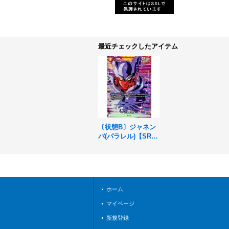
最近チェックしたアイテム
〔状態B〕ジャネン
バ(パラレル)【SR
☆】{FB05-080}
ホーム
マイページ
新規登録