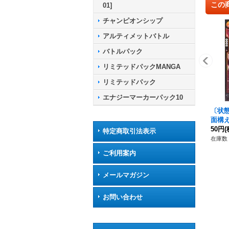
この
01]
チャンピオンシップ
アルティメットバトル
バトルパック
リミテッドパックMANGA
リミテッドパック
エナジーマーカーパック10
〔状
面構え)
50円
(
特定商取引法表示
在庫数 
ご利用案内
メールマガジン
お問い合わせ