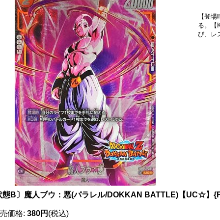
【登場
る。【
び、レ
態B〕魔人ブウ：悪(パラレル/DOKKAN BATTLE)【UC☆】{FB04
売価格
:
380円
(税込)