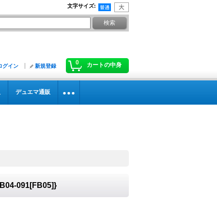
文字サイズ
:
0
カートの中身
ログイン
新規登録
販
デュエマ通販
-091[FB05]}