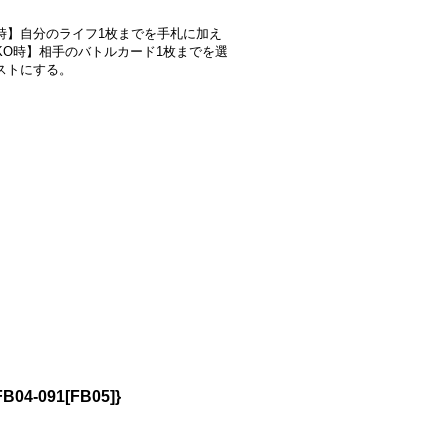
時】自分のライフ1枚までを手札に加え
KO時】相手のバトルカード1枚までを選
ストにする。
-091[FB05]}