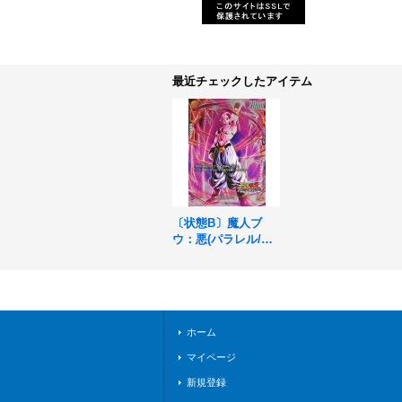
最近チェックしたアイテム
〔状態B〕魔人ブ
ウ：悪(パラレル/DO
KKAN BATTLE)【U
C☆】{FB04-091[FB
05]}
ホーム
マイページ
新規登録