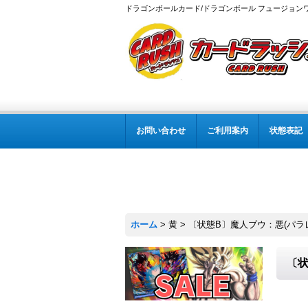
ドラゴンボールカード/ドラゴンボール フュージョン
お問い合わせ
ご利用案内
状態表記
ホーム
>
黄
>
〔状態B〕魔人ブウ：悪(パラレル/DO
〔状