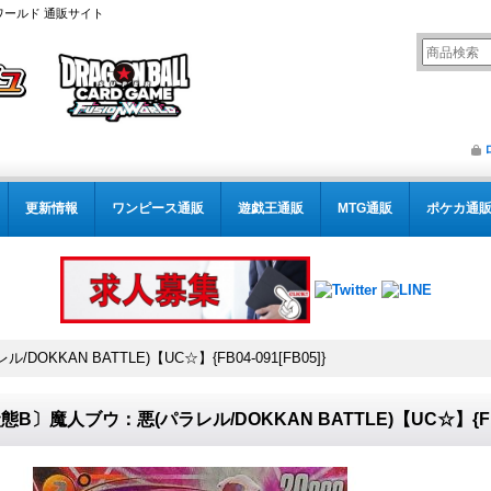
ワールド 通販サイト
更新情報
ワンピース通販
遊戯王通販
MTG通販
ポケカ通
KKAN BATTLE)【UC☆】{FB04-091[FB05]}
態B〕魔人ブウ：悪(パラレル/DOKKAN BATTLE)【UC☆】{FB04