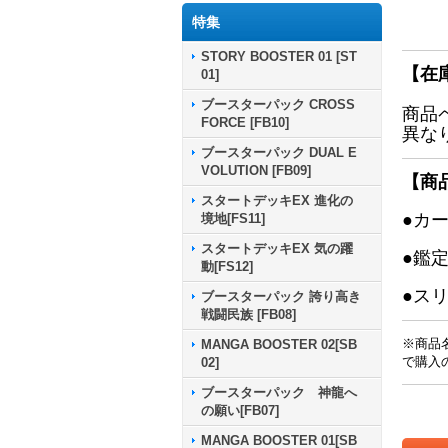
特集
STORY BOOSTER 01 [ST
【在
01]
ブースターパック CROSS
商品
FORCE [FB10]
異な
ブースターパック DUAL E
VOLUTION [FB09]
【商
スタートデッキEX 進化の
●カ
境地[FS11]
スタートデッキEX 気の躍
●鑑
動[FS12]
●ス
ブースターパック 誇り高き
戦闘民族 [FB08]
※商品
MANGA BOOSTER 02[SB
で購入
02]
ブースターパック 神龍へ
の願い[FB07]
MANGA BOOSTER 01[SB