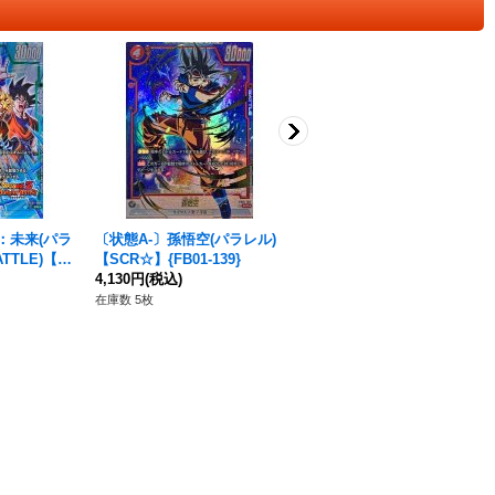
：未来(パラ
〔状態A-〕孫悟空(パラレル)
〔状態B〕孫悟空【SR】{FB
ATTLE)【S
【SCR☆】{FB01-139}
08-100}
B05]}
4,130円
(税込)
150円
(税込)
在庫数 5枚
在庫数 1枚