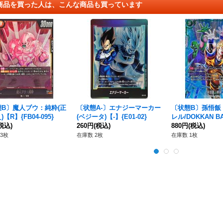
商品を買った人は、こんな商品も買っています
態B〕魔人ブウ：純粋(正
〔状態A-〕エナジーマーカー
〔状態B〕孫悟飯
【R】{FB04-095}
(ベジータ)【-】{E01-02}
レル/DOKKAN B
税込)
260円
(税込)
R☆】{FB02-089[F
880円
(税込)
3枚
在庫数 2枚
在庫数 1枚