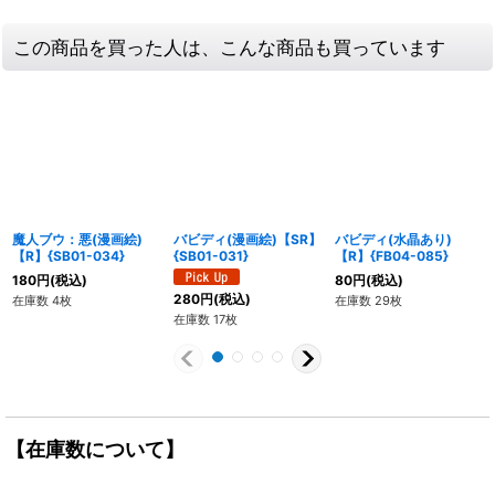
この商品を買った人は、こんな商品も買っています
魔人ブウ：悪(漫画絵)
バビディ(漫画絵)【SR】
バビディ(水晶あり)
【R】{SB01-034}
{SB01-031}
【R】{FB04-085}
180
円
(税込)
80
円
(税込)
280
円
(税込)
在庫数 4枚
在庫数 29枚
在庫数 17枚
【在庫数について】