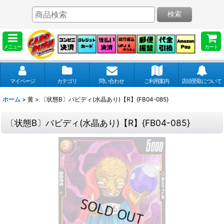
検索
メニュー
カート
マイページ
カテゴリ
問い合わせ
ご利用案内
店頭受取について
ホーム
>
黄
>
〔状態B〕バビディ(水晶あり)【R】{FB04-085}
〔状態B〕バビディ(水晶あり)【R】{FB04-085}