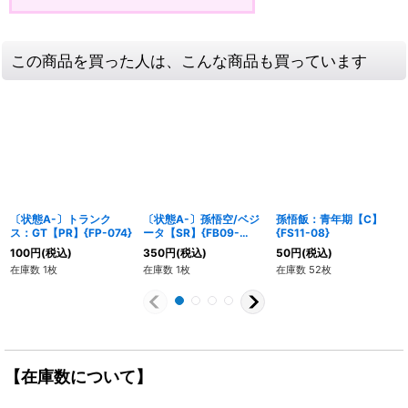
この商品を買った人は、こんな商品も買っています
〔状態A-〕トランク
〔状態A-〕孫悟空/ベジ
孫悟飯：青年期【C】
ス：GT【PR】{FP-074}
ータ【SR】{FB09-
{FS11-08}
082}
100
円
(税込)
350
円
(税込)
50
円
(税込)
在庫数 1枚
在庫数 1枚
在庫数 52枚
【在庫数について】