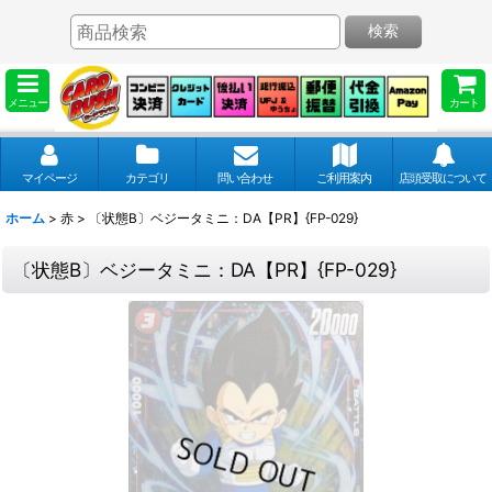
検索
メニュー
カート
マイページ
カテゴリ
問い合わせ
ご利用案内
店頭受取について
ホーム
>
赤
>
〔状態B〕ベジータミニ：DA【PR】{FP-029}
〔状態B〕ベジータミニ：DA【PR】{FP-029}