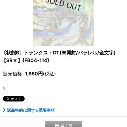
〔状態B〕トランクス：GT(未開封/パラレル/金文字)
【SR☆】{FB04-114}
販売価格
:
1,880
円
(税込)
×
返品特約に関する重要事項
再入荷