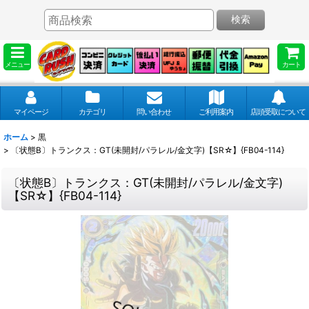
検索
メニュー
カート
マイページ
カテゴリ
問い合わせ
ご利用案内
店頭受取について
ホーム
>
黒
>
〔状態B〕トランクス：GT(未開封/パラレル/金文字)【SR☆】{FB04-114}
〔状態B〕トランクス：GT(未開封/パラレル/金文字)
【SR☆】{FB04-114}