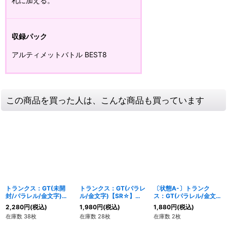
札に加える。
収録パック
アルティメットバトル BEST8
この商品を買った人は、こんな商品も買っています
トランクス：GT(未開
トランクス：GT(パラレ
〔状態A-〕トランク
封/パラレル/金文字)
ル/金文字)【SR☆】
ス：GT(パラレル/金文
【SR☆】{FB04-114}
{FB04-114}
字)【SR☆】{FB04-
2,280
円
(税込)
1,980
円
(税込)
1,880
円
(税込)
114}
在庫数 38枚
在庫数 28枚
在庫数 2枚