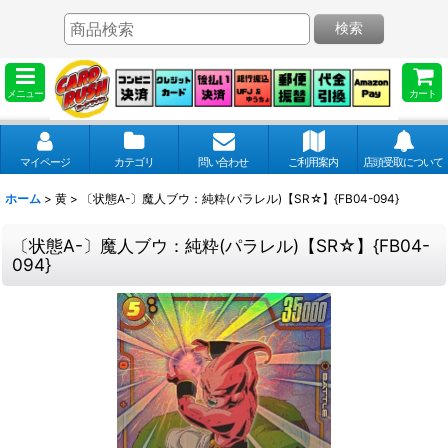
検索
メニュー
カート
マイページ
カテゴリ
問い合わせ
ご利用案内
店頭受取について
ホーム
>
黄
>
〔状態A-〕魔人ブウ：純粋(パラレル)【SR☆】{FB04-094}
〔状態A-〕魔人ブウ：純粋(パラレル)【SR☆】{FB04-
094}