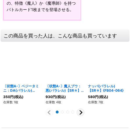
の、特徴《魔人》か《魔導師》を持つ
バトルカード1枚までを登場させる。
この商品を買った人は、こんな商品も買っています
〔状態A-〕ベジータミ
〔状態A-〕魔人ブウ：
ナッパ(パラレル)
ニ：DA(パラレル)
悪(パラレル)【SR☆】
【SR☆】{FB04-064}
【SR☆】{FB04-045}
{FB04-093}
350
円
(税込)
930
円
(税込)
580
円
(税込)
在庫数 1枚
在庫数 4枚
在庫数 7枚