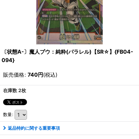
〔状態A-〕魔人ブウ：純粋(パラレル)【SR☆】{FB04-
094}
販売価格
:
740
円
(税込)
在庫数 2枚
数量
:
返品特約に関する重要事項