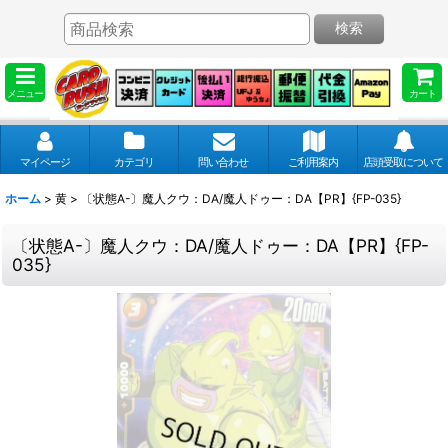
検索
メニュー
カート
マイページ
カテゴリ
問い合わせ
ご利用案内
店頭受取について
ホーム
>
黄
>
〔状態A-〕魔人クウ：DA/魔人ドゥー：DA【PR】{FP-035}
〔状態A-〕魔人クウ：DA/魔人ドゥー：DA【PR】{FP-
035}