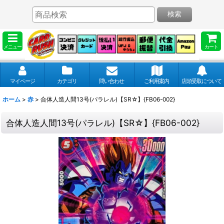
検索
メニュー
カート
マイページ
カテゴリ
問い合わせ
ご利用案内
店頭受取について
ホーム
>
赤
>
合体人造人間13号(パラレル)【SR☆】{FB06-002}
合体人造人間13号(パラレル)【SR☆】{FB06-002}