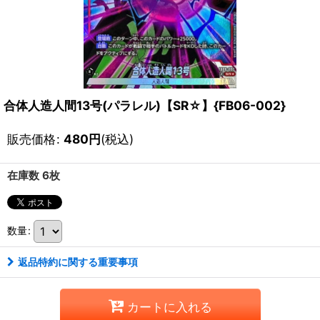
合体人造人間13号(パラレル)【SR☆】{FB06-002}
販売価格
:
480
円
(税込)
在庫数 6枚
数量
:
返品特約に関する重要事項
カートに入れる