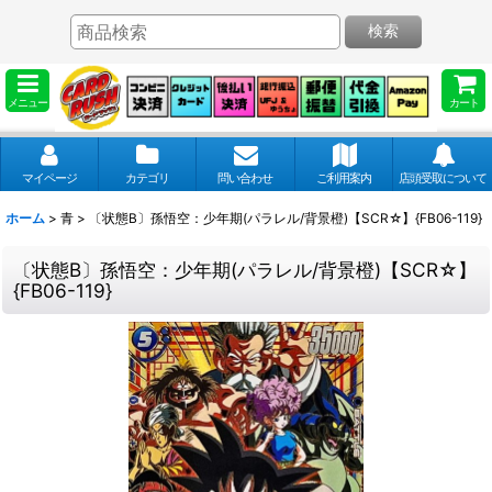
検索
メニュー
カート
マイページ
カテゴリ
問い合わせ
ご利用案内
店頭受取について
ホーム
>
青
>
〔状態B〕孫悟空：少年期(パラレル/背景橙)【SCR☆】{FB06-119}
〔状態B〕孫悟空：少年期(パラレル/背景橙)【SCR☆】
{FB06-119}