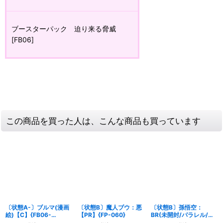
ブースターパック 迫り来る脅威
[FB06]
この商品を買った人は、こんな商品も買っています
〔状態A-〕ブルマ(漫画
〔状態B〕魔人ブウ：悪
〔状態B〕孫悟空：
絵)【C】{FB06-
【PR】{FP-060}
BR(未開封/パラレル/金
035[SB01]}
文字)【R☆】{FB09-