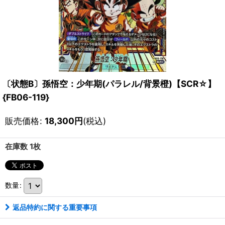
〔状態B〕孫悟空：少年期(パラレル/背景橙)【SCR☆】
{FB06-119}
販売価格
:
18,300
円
(税込)
在庫数 1枚
数量
:
返品特約に関する重要事項