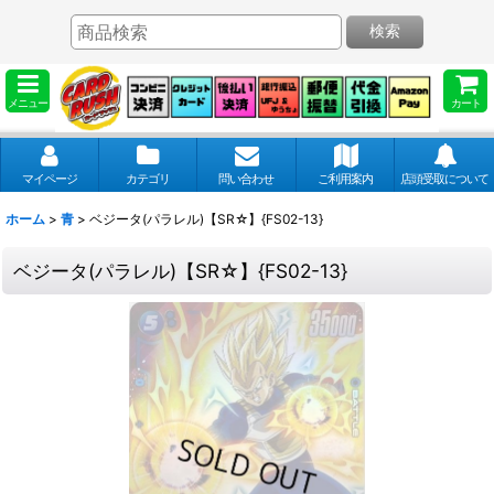
検索
メニュー
カート
マイページ
カテゴリ
問い合わせ
ご利用案内
店頭受取について
ホーム
>
青
>
ベジータ(パラレル)【SR☆】{FS02-13}
ベジータ(パラレル)【SR☆】{FS02-13}