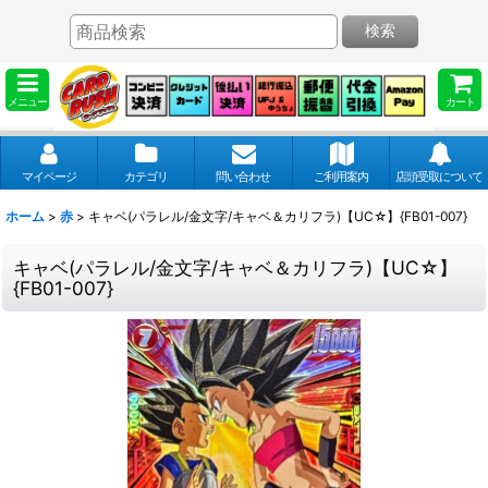
検索
メニュー
カート
マイページ
カテゴリ
問い合わせ
ご利用案内
店頭受取について
ホーム
>
赤
>
キャベ(パラレル/金文字/キャベ＆カリフラ)【UC☆】{FB01-007}
キャベ(パラレル/金文字/キャベ＆カリフラ)【UC☆】
{FB01-007}