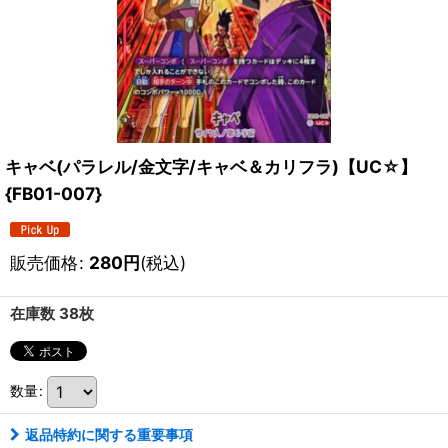
キャベ(パラレル/金文字/キャベ＆カリフラ)【UC☆】
{FB01-007}
販売価格
:
280
円
(税込)
在庫数 38枚
数量
:
返品特約に関する重要事項