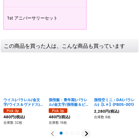
1st アニバーサリーセット
この商品を買った人は、こんな商品も買っています
ウイス(パラレル/金文
孫悟飯：青年期(パラレ
孫悟空ミニ：DA(パラレ
字/ウイス＆ヴァドス)
ル/金文字/孫悟飯＆ピッ
ル)【L☆】{FB05-001}
【UC☆】{FB01-004}
コロ)【SR☆】{FB02-
2,280
円
(税込)
018}
480
円
(税込)
480
円
(税込)
在庫数 8枚
在庫数 32枚
在庫数 16枚