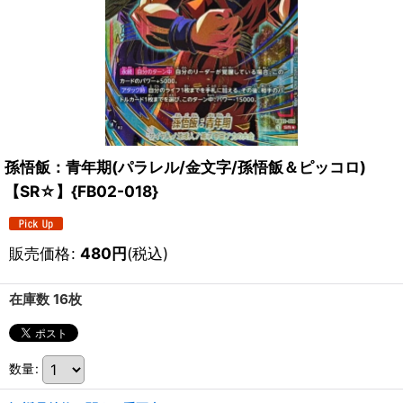
孫悟飯：青年期(パラレル/金文字/孫悟飯＆ピッコロ)
【SR☆】{FB02-018}
販売価格
:
480
円
(税込)
在庫数 16枚
数量
: