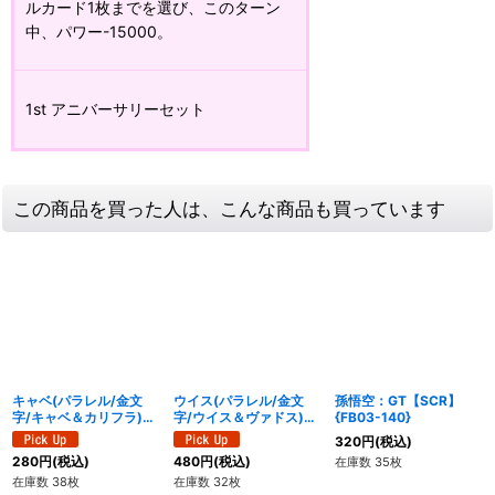
ルカード1枚までを選び、このターン
中、パワー-15000。
1st アニバーサリーセット
この商品を買った人は、こんな商品も買っています
キャベ(パラレル/金文
ウイス(パラレル/金文
孫悟空：GT【SCR】
字/キャベ＆カリフラ)
字/ウイス＆ヴァドス)
{FB03-140}
【UC☆】{FB01-007}
【UC☆】{FB01-004}
320
円
(税込)
280
円
(税込)
480
円
(税込)
在庫数 35枚
在庫数 38枚
在庫数 32枚