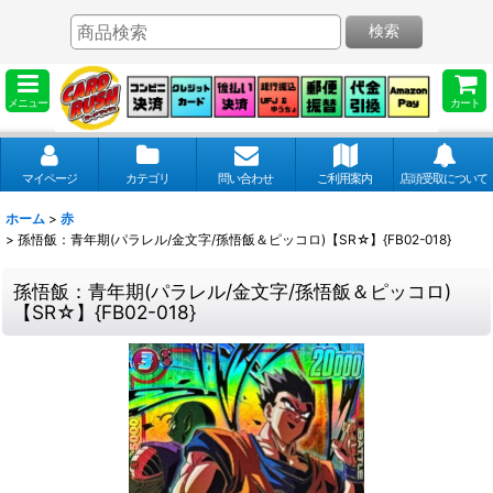
検索
メニュー
カート
マイページ
カテゴリ
問い合わせ
ご利用案内
店頭受取について
ホーム
>
赤
>
孫悟飯：青年期(パラレル/金文字/孫悟飯＆ピッコロ)【SR☆】{FB02-018}
孫悟飯：青年期(パラレル/金文字/孫悟飯＆ピッコロ)
【SR☆】{FB02-018}