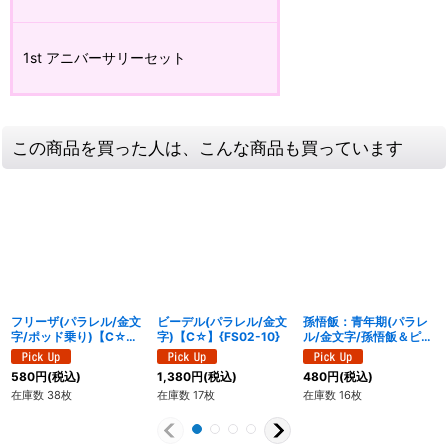
1st アニバーサリーセット
この商品を買った人は、こんな商品も買っています
フリーザ(パラレル/金文
ビーデル(パラレル/金文
孫悟飯：青年期(パラレ
字/ポッド乗り)【C☆】
字)【C☆】{FS02-10}
ル/金文字/孫悟飯＆ピッ
{FS04-11}
コロ)【SR☆】{FB02-
018}
580
円
(税込)
1,380
円
(税込)
480
円
(税込)
在庫数 38枚
在庫数 17枚
在庫数 16枚