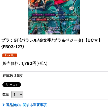
ブラ：GT(パラレル/金文字/ブラ＆ベジータ)【UC☆】
{FB03-127}
販売価格
:
1,780
円
(税込)
在庫数 36枚
数量
:
返品特約に関する重要事項