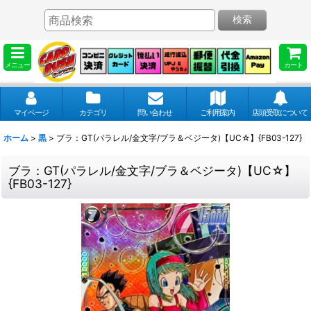
検索
メニュー
カート
マイページ
カテゴリ
問い合わせ
ご利用案内
店頭受取について
ホーム
>
黒
>
ブラ：GT(パラレル/金文字/ブラ＆ベジータ)【UC☆】{FB03-127}
ブラ：GT(パラレル/金文字/ブラ＆ベジータ)【UC☆】
{FB03-127}