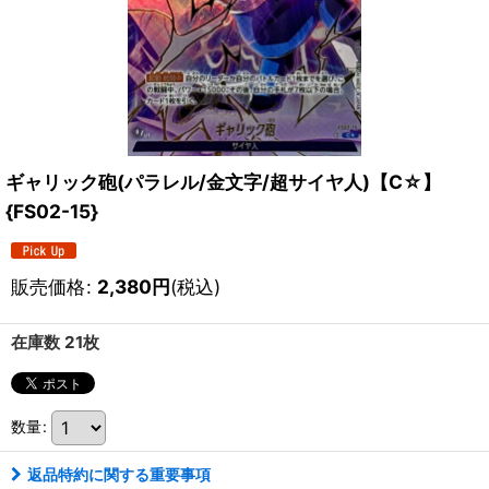
ギャリック砲(パラレル/金文字/超サイヤ人)【C☆】
{FS02-15}
販売価格
:
2,380
円
(税込)
在庫数 21枚
数量
:
返品特約に関する重要事項