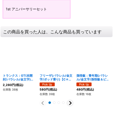
1st アニバーサリーセット
この商品を買った人は、こんな商品も買っています
トランクス：GT(未開
フリーザ(パラレル/金文
孫悟飯：青年期(パラレ
封/パラレル/金文字)
字/ポッド乗り)【C☆】
ル/金文字/孫悟飯＆ピッ
【SR☆】{FB04-114}
{FS04-11}
コロ)【SR☆】{FB02-
2,280
円
(税込)
018}
580
円
(税込)
480
円
(税込)
在庫数 38枚
在庫数 39枚
在庫数 16枚