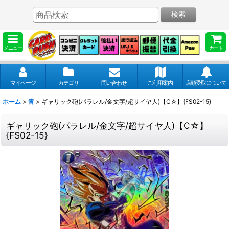
検索
メニュー
カート
マイページ
カテゴリ
問い合わせ
ご利用案内
店頭受取について
ホーム
>
青
>
ギャリック砲(パラレル/金文字/超サイヤ人)【C☆】{FS02-15}
ギャリック砲(パラレル/金文字/超サイヤ人)【C☆】
{FS02-15}