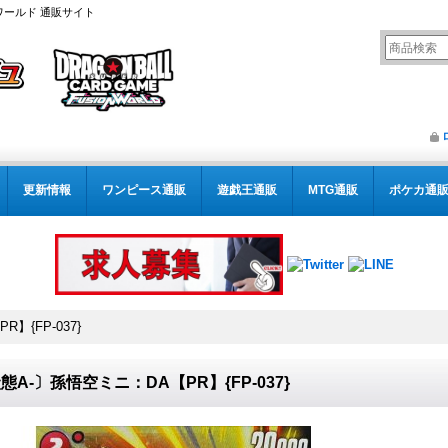
ワールド 通販サイト
更新情報
ワンピース通販
遊戯王通販
MTG通販
ポケカ通
】{FP-037}
態A-〕孫悟空ミニ：DA【PR】{FP-037}