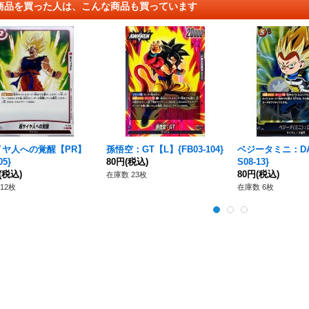
商品を買った人は、こんな商品も買っています
イヤ人への覚醒【PR】
孫悟空：GT【L】{FB03-104}
ベジータミニ：DA
05}
80円
(税込)
S08-13}
(税込)
80円
(税込)
在庫数 23枚
12枚
在庫数 6枚