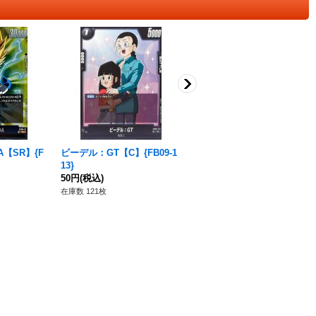
【SR】{F
ビーデル：GT【C】{FB09-1
フリーザ【SCR】{FB05-12
13}
0}
50円
(税込)
380円
(税込)
在庫数 121枚
在庫数 22枚