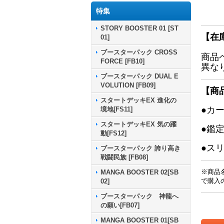
特集
STORY BOOSTER 01 [ST
【在
01]
ブースターパック CROSS
商品
FORCE [FB10]
異な
ブースターパック DUAL E
VOLUTION [FB09]
【商
スタートデッキEX 進化の
●カ
境地[FS11]
スタートデッキEX 気の躍
●鑑
動[FS12]
●ス
ブースターパック 誇り高き
戦闘民族 [FB08]
※商品
MANGA BOOSTER 02[SB
で購入
02]
ブースターパック 神龍へ
の願い[FB07]
MANGA BOOSTER 01[SB