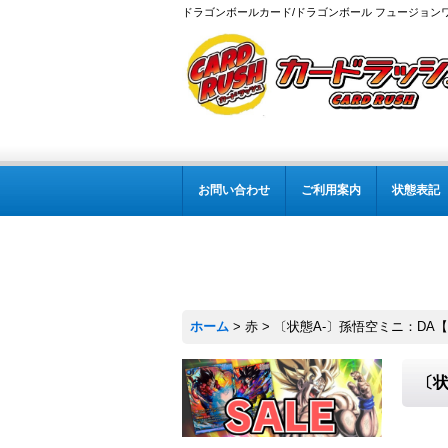
ドラゴンボールカード/ドラゴンボール フュージョン
お問い合わせ
ご利用案内
状態表記
ホーム
>
赤
>
〔状態A-〕孫悟空ミニ：DA【PR
〔状