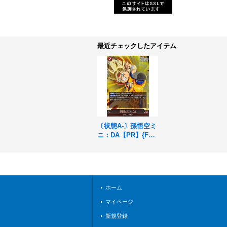
最近チェックしたアイテム
〔状態A-〕孫悟空ミ
ニ：DA【PR】{FP-
037}
ホーム
マイページ
新規登録